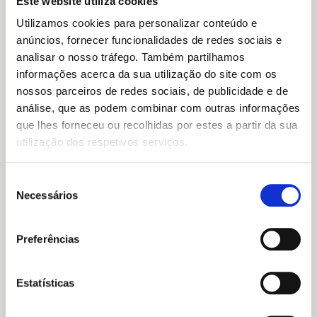
Este website utiliza cookies
«Como um Raduan Nassar do Norte, Hatoum
Utilizamos cookies para personalizar conteúdo e
reflete sobre a opressão familiar, a imigração
anúncios, fornecer funcionalidades de redes sociais e
libanesa e a memória por meio de uma prosa
analisar o nosso tráfego. Também partilhamos
límpida e ritmada, que corre caudalosa e triste,
informações acerca da sua utilização do site com os
como um rio amazónico. […]
A noite da espera
nossos parceiros de redes sociais, de publicidade e de
não é apenas mais um romance sobre a
análise, que as podem combinar com outras informações
ditadura. É um romance de formação. Uma
que lhes forneceu ou recolhidas por estes a partir da sua
história sobre a passagem da ingenuidade à
utilização dos respetivos serviços.
vida adulta, da juventude ao desencanto.»
Ruan de Sousa Gabriel,
Época
Seleção
Necessários
de
O
O
16,59
€
14,93
€
consentimento
preço
preço
Rapariga Encontra Rapaz
O
O
16,75
€
15,08
€
original
atual
Preferências
preço
preço
Ali Smith
Mar (Enciclopédia da
era:
é:
original
atual
Estória Universal 3)
16,59 €.
14,93 €.
era:
é:
Afonso Cruz
16,75 €.
15,08 €.
Estatísticas