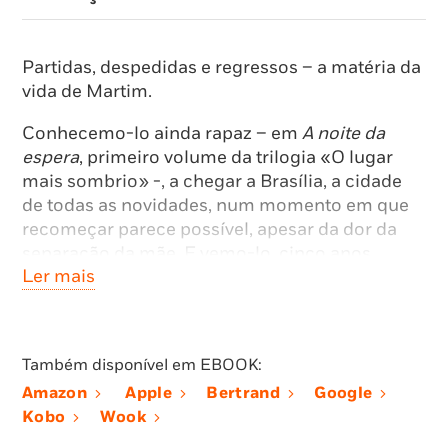
Partidas, despedidas e regressos – a matéria da
vida de Martim.
Conhecemo-lo ainda rapaz – em
A noite da
espera
, primeiro volume da trilogia «O lugar
mais sombrio» -, a chegar a Brasília, a cidade
de todas as novidades, num momento em que
recomeçar parece possível, apesar da dor da
separação da mãe. E vemo-lo, cinco anos
Ler mais
depois, mais maduro, a abandonar a capital, e
todos os sonhos e desilusões que ela abarcou,
de regresso a São Paulo.
Também disponível em EBOOK:
Vai em fuga, do cerco pesado da ditadura, da
saudade da mãe, da relação opressiva com o
Amazon
Apple
Bertrand
Google
pai, da ligação a Dinah, a mulher que o ensinou
Kobo
Wook
a amar. Impele-o o objetivo de estudar