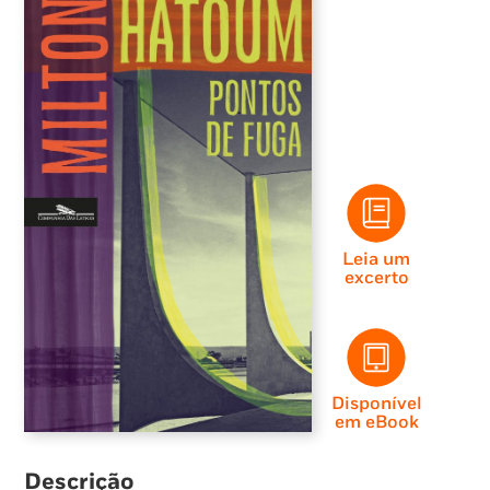
Leia um
excerto
Disponível
em eBook
Descrição