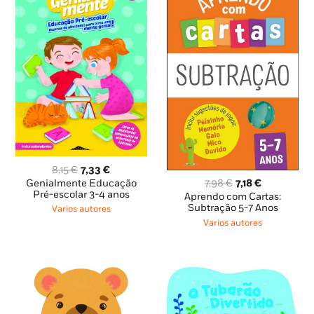
O
O
8,15
€
7,33
€
preço
preço
O
O
Genialmente Educação
7,98
€
7,18
€
original
atual
Pré-escolar 3-4 anos
preço
preço
Aprendo com Cartas:
era:
é:
original
atual
Subtração 5-7 Anos
Varios autores
8,15 €.
7,33 €.
era:
é:
Varios autores
7,98 €.
7,18 €.