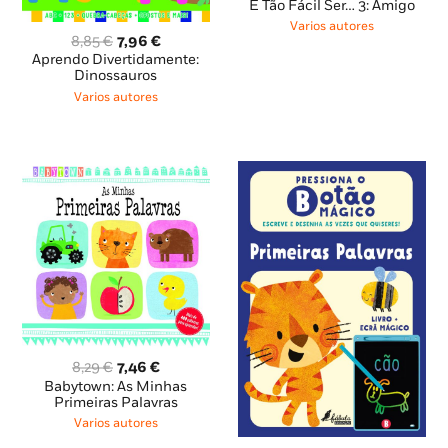
preço
preço
É Tão Fácil Ser… 3: Amigo
original
atual
Varios autores
era:
é:
O
O
8,85
€
7,96
€
13,95 €.
12,55 €.
preço
preço
Aprendo Divertidamente:
original
atual
Dinossauros
era:
é:
Varios autores
8,85 €.
7,96 €.
O
O
8,29
€
7,46
€
preço
preço
Babytown: As Minhas
original
atual
Primeiras Palavras
era:
é:
Varios autores
8,29 €.
7,46 €.