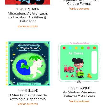
original
atual
Cores e Formas
era:
é:
O
O
10,45
€
9,40
€
Varios autores
6,99 €.
6,29 €.
preço
preço
Miraculous: As Aventuras
original
atual
de Ladybug: Os Vilões 9:
Patinador
era:
é:
10,45 €.
9,40 €.
Varios autores
O
O
6,99
€
6,29
€
O
O
9,35
€
8,41
€
preço
preço
As Minhas Primeiras
preço
preço
O Meu Primeiro Livro de
original
atual
Palavras 2: As Cores
original
atual
Astrologia: Capricórnio
era:
é:
Varios autores
era:
é:
Varios autores
6,99 €.
6,29 €.