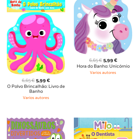
O
O
6,65
€
5,99
€
preço
preço
Hora do Banho: Unicórnio
original
atual
Varios autores
era:
é:
O
O
6,65
€
5,99
€
6,65 €.
5,99 €.
preço
preço
O Polvo Brincalhão: Livro de
original
atual
Banho
era:
é:
Varios autores
6,65 €.
5,99 €.