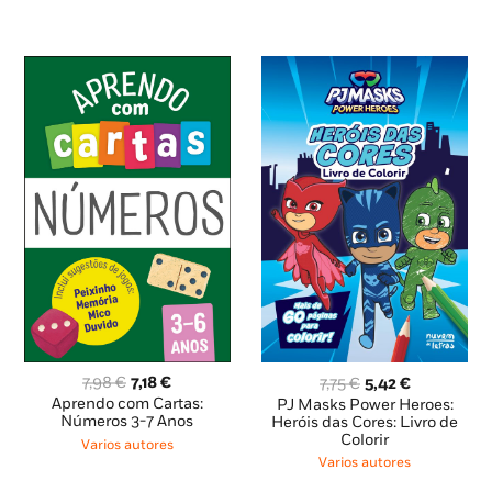
9,35 €.
8,41 €.
O
O
O
O
7,98
€
7,18
€
7,75
€
5,42
€
preço
preço
preço
preço
Aprendo com Cartas:
PJ Masks Power Heroes:
original
atual
original
atual
Números 3-7 Anos
Heróis das Cores: Livro de
Colorir
era:
é:
era:
é:
Varios autores
7,98 €.
7,18 €.
7,75 €.
5,42 €.
Varios autores