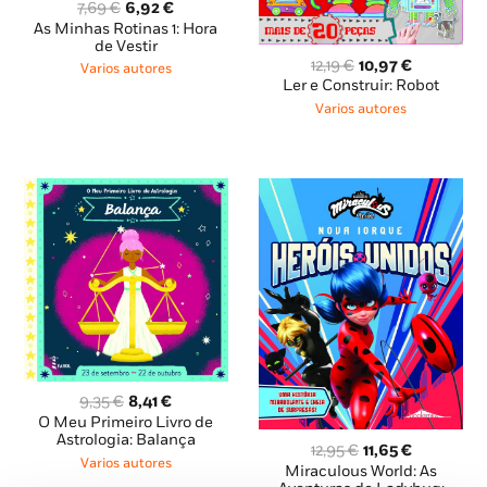
O
O
7,69
€
6,92
€
preço
preço
As Minhas Rotinas 1: Hora
original
atual
de Vestir
O
O
era:
é:
12,19
€
10,97
€
Varios autores
preço
preço
7,69 €.
6,92 €.
Ler e Construir: Robot
original
atual
Varios autores
era:
é:
12,19 €.
10,97 €.
O
O
9,35
€
8,41
€
preço
preço
O Meu Primeiro Livro de
original
atual
Astrologia: Balança
O
O
12,95
€
11,65
€
era:
é:
Varios autores
preço
preço
Miraculous World: As
9,35 €.
8,41 €.