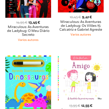
O
O
10,45
€
9,41
€
preço
preço
Miraculous: As Aventuras
O
O
14,95
€
13,45
€
original
atual
de Ladybug: Os Vilões 15:
preço
preço
Miraculous: As Aventuras
Calcatriz e Gabriel Agreste
era:
é:
original
atual
de Ladybug: O Meu Diário
10,45 €.
9,41 €.
Secreto
Varios autores
era:
é:
14,95 €.
13,45 €.
Varios autores
O
O
13,95
€
12,55
€