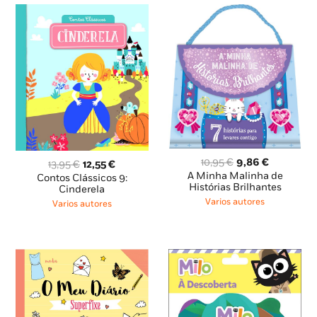
O
O
10,95
€
9,86
€
O
O
13,95
€
12,55
€
preço
preço
A Minha Malinha de
preço
preço
Contos Clássicos 9:
original
atual
Histórias Brilhantes
original
atual
Cinderela
era:
é:
era:
é:
Varios autores
Varios autores
10,95 €.
9,86 €.
13,95 €.
12,55 €.