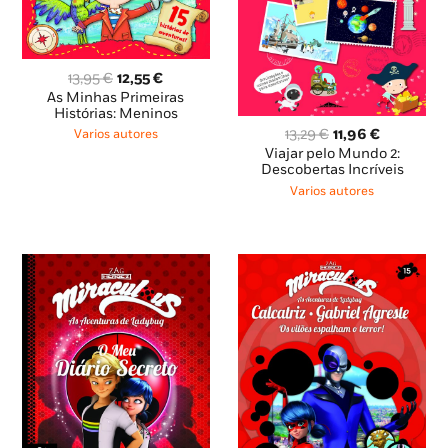
O
O
13,95
€
12,55
€
preço
preço
As Minhas Primeiras
original
atual
Histórias: Meninos
era:
é:
O
O
13,29
€
11,96
€
Varios autores
13,95 €.
12,55 €.
preço
preço
Viajar pelo Mundo 2:
original
atual
Descobertas Incríveis
era:
é:
Varios autores
13,29 €.
11,96 €.