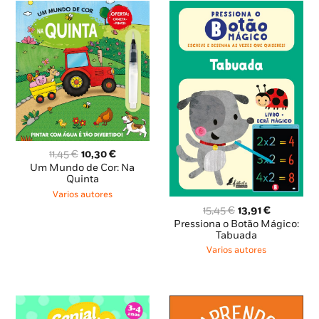
O
O
11,45
€
10,30
€
preço
preço
Um Mundo de Cor: Na
original
atual
Quinta
era:
é:
Varios autores
11,45 €.
10,30 €.
O
O
15,45
€
13,91
€
preço
preço
Pressiona o Botão Mágico:
original
atual
Tabuada
era:
é:
Varios autores
15,45 €.
13,91 €.