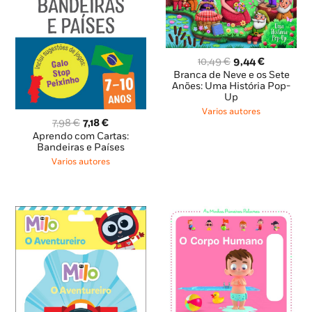
O
O
10,49
€
9,44
€
preço
preço
Branca de Neve e os Sete
original
atual
Anões: Uma História Pop-
Up
era:
é:
10,49 €.
9,44 €.
Varios autores
O
O
7,98
€
7,18
€
preço
preço
Aprendo com Cartas:
original
atual
Bandeiras e Países
era:
é:
Varios autores
7,98 €.
7,18 €.