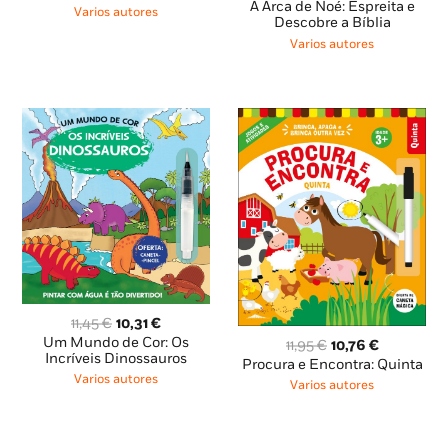
preço
preço
A Arca de Noé: Espreita e
era:
é:
Varios autores
original
atual
Descobre a Bíblia
9,95 €.
8,96 €.
era:
é:
Varios autores
10,95 €.
9,85 €.
O
O
11,45
€
10,31
€
preço
preço
Um Mundo de Cor: Os
O
O
11,95
€
10,76
€
original
atual
Incríveis Dinossauros
preço
preço
Procura e Encontra: Quinta
era:
é:
original
atual
Varios autores
Varios autores
11,45 €.
10,31 €.
era:
é:
11,95 €.
10,76 €.