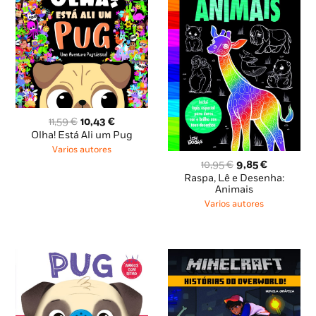
O
O
11,59
€
10,43
€
preço
preço
Olha! Está Ali um Pug
original
atual
Varios autores
era:
é:
O
O
10,95
€
9,85
€
11,59 €.
10,43 €.
preço
preço
Raspa, Lê e Desenha:
original
atual
Animais
era:
é:
Varios autores
10,95 €.
9,85 €.