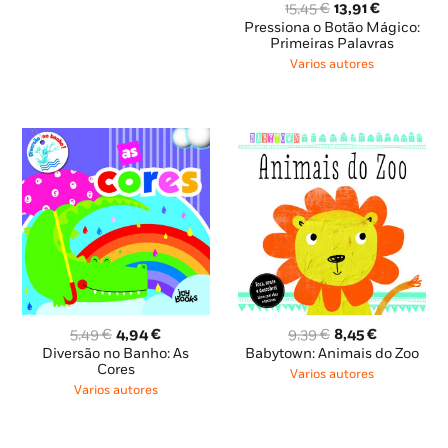
O
O
15,45
€
13,91
€
preço
preço
Pressiona o Botão Mágico:
original
atual
Primeiras Palavras
era:
é:
Varios autores
15,45 €.
13,91 €.
O
O
O
O
5,49
€
4,94
€
9,39
€
8,45
€
preço
preço
preço
preço
Diversão no Banho: As
Babytown: Animais do Zoo
original
atual
original
atual
Cores
Varios autores
era:
é:
era:
é:
Varios autores
5,49 €.
4,94 €.
9,39 €.
8,45 €.