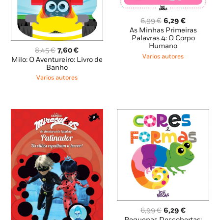
O
O
6,99
€
6,29
€
preço
preço
As Minhas Primeiras
original
atual
Palavras 4: O Corpo
Humano
era:
é:
O
O
8,45
€
7,60
€
6,99 €.
6,29 €.
Varios autores
preço
preço
Milo: O Aventureiro: Livro de
original
atual
Banho
era:
é:
Varios autores
8,45 €.
7,60 €.
O
O
6,99
€
6,29
€
preço
preço
Pequenas Descobertas: