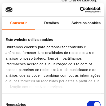
original
atual
Aventuras de Ladybug:
Nova Iorque – Heróis
era:
é:
Unidos
12,95 €.
11,65 €.
Varios autores
Consentir
Detalhes
Sobre os cookies
Este website utiliza cookies
Utilizamos cookies para personalizar conteúdo e
anúncios, fornecer funcionalidades de redes sociais e
analisar o nosso tráfego. Também partilhamos
informações acerca da sua utilização do site com os
nossos parceiros de redes sociais, de publicidade e de
análise, que as podem combinar com outras informações
O
O
O
O
13,99
€
12,59
€
5,99
€
5,39
€
preço
preço
preço
preço
450 Piadas = 1 Milhão de
que lhes forneceu ou recolhidas por estes a partir da sua
Toca e Descobre: Hora da
original
atual
Risadas Vol. 3
original
atual
Papinha
utilização dos respetivos serviços.
era:
é:
era:
é:
Varios autores
Varios autores
13,99 €.
12,59 €.
5,99 €.
5,39 €.
Seleção
Necessários
de