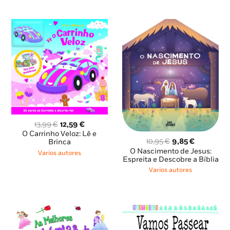
O
O
13,99
€
12,59
€
preço
preço
O Carrinho Veloz: Lê e
O
O
10,95
€
9,85
€
original
atual
Brinca
preço
preço
era:
é:
O Nascimento de Jesus:
Varios autores
original
atual
Espreita e Descobre a Bíblia
13,99 €.
12,59 €.
era:
é:
Varios autores
10,95 €.
9,85 €.