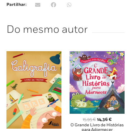
Partilhar:
Do mesmo autor
O
O
15,95
€
14,36
€
preço
preço
O Grande Livro de Histórias
original
atual
para Adormecer