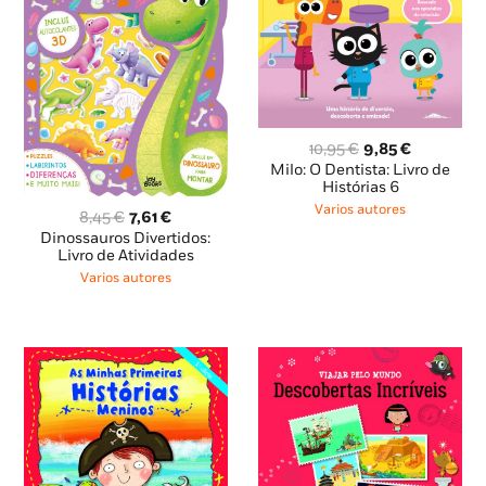
O
O
10,95
€
9,85
€
preço
preço
Milo: O Dentista: Livro de
original
atual
Histórias 6
era:
é:
Varios autores
O
O
8,45
€
7,61
€
10,95 €.
9,85 €.
preço
preço
Dinossauros Divertidos:
original
atual
Livro de Atividades
era:
é:
Varios autores
8,45 €.
7,61 €.