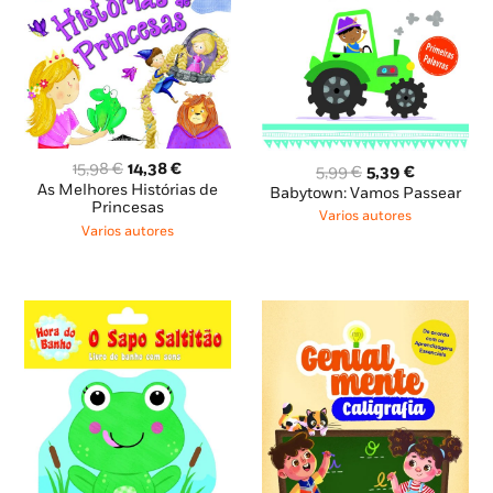
O
O
15,98
€
14,38
€
O
O
5,99
€
5,39
€
preço
preço
preço
preço
As Melhores Histórias de
Babytown: Vamos Passear
original
atual
Princesas
original
atual
Varios autores
era:
é:
era:
é:
Varios autores
15,98 €.
14,38 €.
5,99 €.
5,39 €.