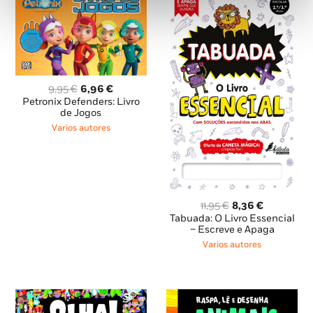
O
O
9,95
€
6,96
€
preço
preço
Petronix Defenders: Livro
original
atual
de Jogos
era:
é:
Varios autores
9,95 €.
6,96 €.
O
O
11,95
€
8,36
€
preço
preço
Tabuada: O Livro Essencial
original
atual
– Escreve e Apaga
era:
é:
Varios autores
11,95 €.
8,36 €.