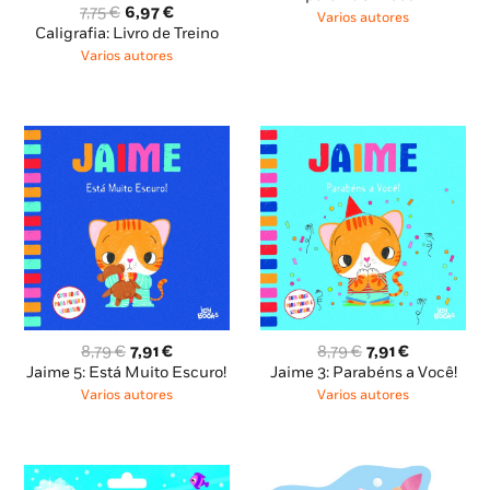
O
O
7,75
€
6,97
€
era:
é:
Varios autores
preço
preço
Caligrafia: Livro de Treino
15,95 €.
14,36 €.
original
atual
Varios autores
era:
é:
7,75 €.
6,97 €.
O
O
O
O
8,79
€
7,91
€
8,79
€
7,91
€
preço
preço
preço
preço
Jaime 5: Está Muito Escuro!
Jaime 3: Parabéns a Você!
original
atual
original
atual
Varios autores
Varios autores
era:
é:
era:
é:
8,79 €.
7,91 €.
8,79 €.
7,91 €.