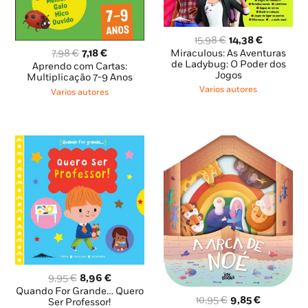
O
O
15,98
€
14,38
€
preço
preço
O
O
Miraculous: As Aventuras
7,98
€
7,18
€
original
atual
de Ladybug: O Poder dos
preço
preço
Aprendo com Cartas:
Jogos
era:
é:
original
atual
Multiplicação 7-9 Anos
15,98 €.
14,38 €.
era:
é:
Varios autores
Varios autores
7,98 €.
7,18 €.
O
O
9,95
€
8,96
€
preço
preço
Quando For Grande… Quero
O
O
10,95
€
9,85
€
original
atual
Ser Professor!