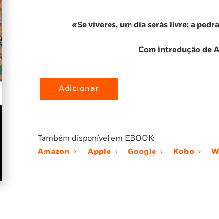
«Se viveres, um dia serás livre; a pedr
Com introdução de Ab
Adicionar
Quantidade
de
Amor
de
Também disponível em EBOOK:
Perdição
Amazon
Apple
Google
Kobo
W