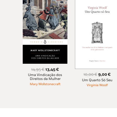
O
O
14,95
€
13,45
€
O
O
10,00
€
9,00
€
Uma Vindicação dos
preço
preço
Direitos da Mulher
Um Quarto Só Seu
preço
pr
original
atual
Mary Wollstonecraft
Virginia Woolf
original
atu
era:
é:
era:
é:
14,95 €.
13,45 €.
10,00 €.
9,0