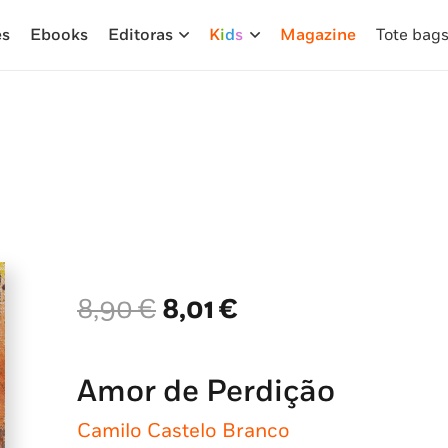
es
Ebooks
Editoras
K
i
d
s
Magazine
Tote bag
O
O
8,90
€
8,01
€
preço
preço
original
atual
era:
é:
Amor de Perdição
8,90 €.
8,01 €.
Camilo Castelo Branco