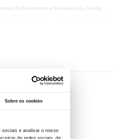
rdaz da falsa moral e da hipocrisia, Camilo
amor se prefigura como uma voz insubordinada
ologia na FLUL) para a INCM
dos Literários FCSH, autor de vários ensaios
 Castelo Branco)
Sobre os cookies
 sociais e analisar o nosso
rceiros de redes sociais, de