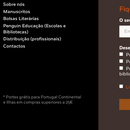
Sobre nós
Fiq
Manuscritos
Bolsas Literárias
O se
Penguin Educação (Escolas e
Bibliotecas)
Distribuição (profissionais)
Contactos
Dese
P
P
P
bibli
Li
* Portes grátis para Portugal Continental
e Ilhas em compras superiores a 25€