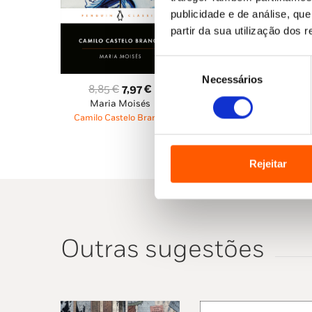
publicidade e de análise, q
partir da sua utilização dos 
Seleção
Necessários
de
O
O
8,85
€
7,97
€
consentimento
Maria Moisés
preço
preço
Camilo Castelo Branco
original
atual
era:
é:
8,85 €.
7,97 €.
Rejeitar
Outras sugestões