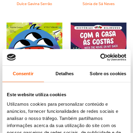
era:
é:
era:
é:
Dulce Gavina Serrão
Sónia de Sá Neves
12,58 €.
11,32 €.
12,58 €.
11,32 €.
Consentir
Detalhes
Sobre os cookies
Este website utiliza cookies
O
O
11,95
€
10,76
€
Utilizamos cookies para personalizar conteúdo e
preço
preço
Bloco de Escrita Criativa
O
O
10,95
€
9,86
€
original
atual
para Crianças
anúncios, fornecer funcionalidades de redes sociais e
preço
preço
Histórias Bilingues 5: Com a
era:
é:
Mafalda Cordeiro
analisar o nosso tráfego. Também partilhamos
original
atual
Casa às Costas
11,95 €.
10,76 €.
era:
é:
informações acerca da sua utilização do site com os
Mafalda Cordeiro
10,95 €.
9,86 €.
nossos parceiros de redes sociais, de publicidade e de