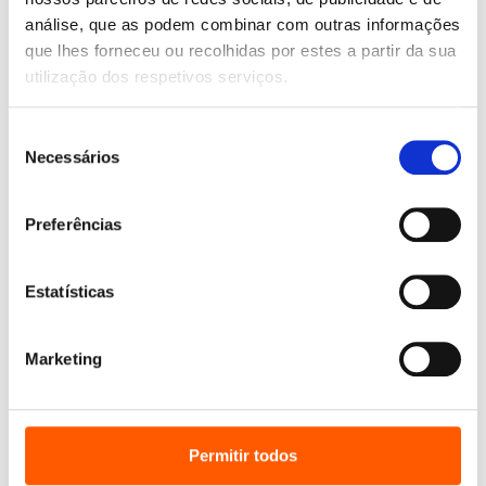
análise, que as podem combinar com outras informações
que lhes forneceu ou recolhidas por estes a partir da sua
utilização dos respetivos serviços.
Seleção
Necessários
de
consentimento
Preferências
Estatísticas
Marketing
O
O
15,45
€
13,91
€
preço
preço
Pressiona o Botão Mágico:
original
atual
Prepara-te para a Escola
era:
é:
Varios autores
15,45 €.
13,91 €.
Permitir todos