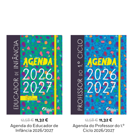
O
O
O
O
12,58
€
11,32
€
12,58
€
11,32
€
preço
preço
preço
preço
Agenda do Educador de
Agenda do Professor do 1.º
original
atual
original
atual
Infância 2026/2027
Ciclo 2026/2027