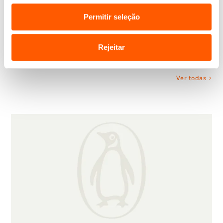
Permitir seleção
Recursos e Iniciativas
Rejeitar
Ver todas