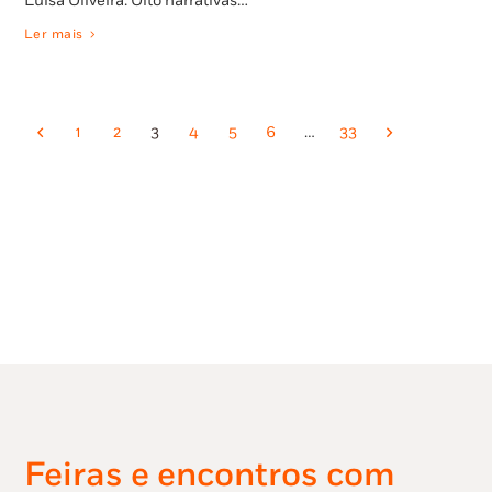
Luísa Oliveira. Oito narrativas…
Ler mais
1
2
3
4
5
6
…
33
Feiras e encontros com