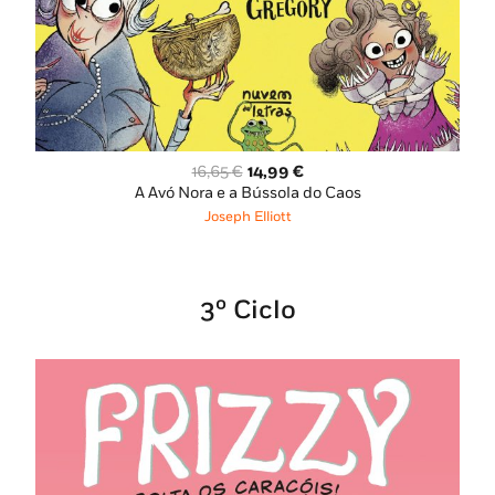
O
O
16,65
€
14,99
€
preço
preço
A Avó Nora e a Bússola do Caos
original
atual
Joseph Elliott
era:
é:
16,65 €.
14,99 €.
3º Ciclo