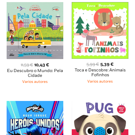
O
O
O
O
5,99
€
5,39
€
11,59
€
10,43
€
preço
preço
preço
preço
Toca e Descobre: Animais
Eu Descubro o Mundo: Pela
original
atual
Fofinhos
original
atual
Cidade
era:
é:
era:
é:
Varios autores
Varios autores
5,99 €.
5,39 €.
11,59 €.
10,43 €.