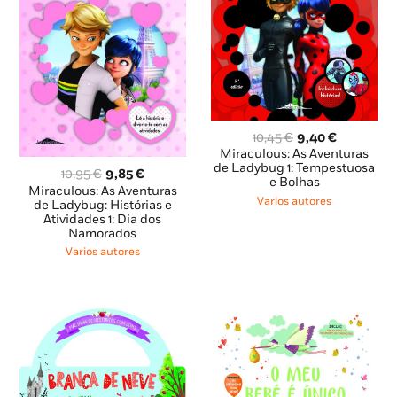
O
O
10,45
€
9,40
€
preço
preço
Miraculous: As Aventuras
original
atual
de Ladybug 1: Tempestuosa
O
O
10,95
€
9,85
€
e Bolhas
era:
é:
preço
preço
Miraculous: As Aventuras
10,45 €.
9,40 €.
Varios autores
original
atual
de Ladybug: Histórias e
Atividades 1: Dia dos
era:
é:
Namorados
10,95 €.
9,85 €.
Varios autores