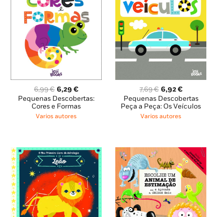
O
O
O
O
6,99
€
6,29
€
7,69
€
6,92
€
preço
preço
preço
preço
Pequenas Descobertas:
Pequenas Descobertas
original
atual
original
atual
Cores e Formas
Peça a Peça: Os Veículos
era:
é:
era:
é:
Varios autores
Varios autores
6,99 €.
6,29 €.
7,69 €.
6,92 €.