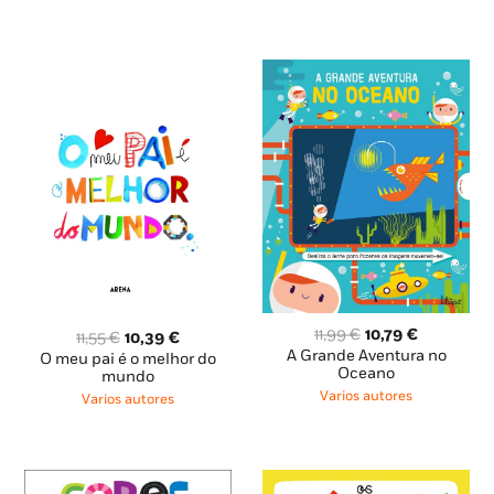
O
O
11,99
€
10,79
€
O
O
11,55
€
10,39
€
preço
preço
A Grande Aventura no
preço
preço
O meu pai é o melhor do
original
atual
Oceano
original
atual
mundo
era:
é:
era:
é:
Varios autores
Varios autores
11,99 €.
10,79 €.
11,55 €.
10,39 €.