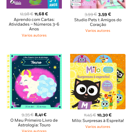
O
O
O
O
12,98
€
11,68
€
3,99
€
3,59
€
preço
preço
preço
preço
Aprendo com Cartas:
Studio Pets 1: Amigos do
original
atual
original
atual
Atividades – Números 3-6
Coração
Anos
era:
é:
era:
é:
Varios autores
12,98 €.
11,68 €.
3,99 €.
3,59 €.
Varios autores
O
O
O
O
9,35
€
8,41
€
11,45
€
10,30
€
preço
preço
preço
preço
O Meu Primeiro Livro de
Milo: Surpresas à Espreita!
original
atual
Astrologia: Touro
original
atual
Varios autores
era:
é:
era:
é:
Varios autores