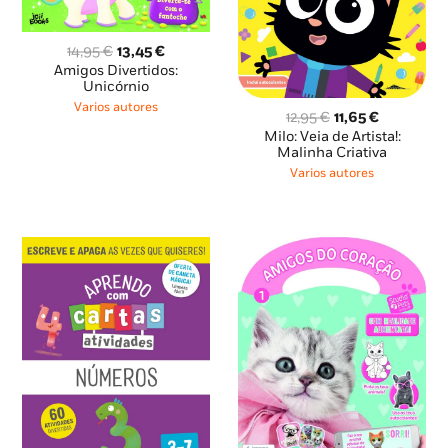
O
O
14,95
€
13,45
€
preço
preço
Amigos Divertidos:
original
atual
Unicórnio
era:
é:
Varios autores
O
O
12,95
€
11,65
€
14,95 €.
13,45 €.
preço
preço
Milo: Veia de Artista!:
original
atual
Malinha Criativa
era:
é:
Varios autores
12,95 €.
11,65 €.