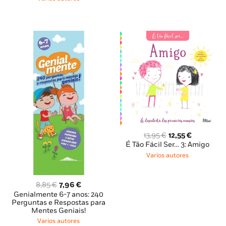
9,35 €.
8,41 €.
11,45 €.
10,30 €.
O
O
13,95
€
12,55
€
preço
preço
É Tão Fácil Ser… 3: Amigo
original
atual
Varios autores
era:
é:
13,95 €.
12,55 €.
O
O
8,85
€
7,96
€
preço
preço
Genialmente 6-7 anos: 240
original
atual
Perguntas e Respostas para
Mentes Geniais!
era:
é:
8,85 €.
7,96 €.
Varios autores