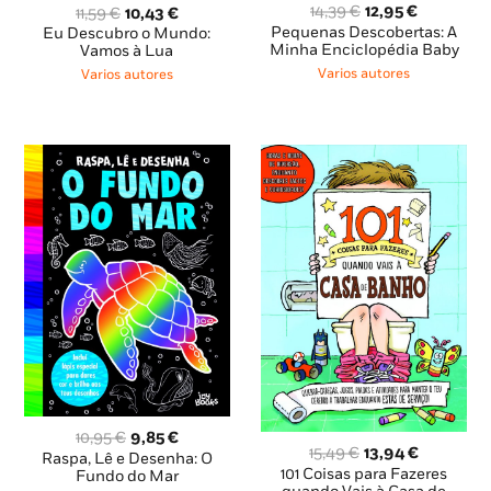
O
O
O
O
14,39
€
12,95
€
11,59
€
10,43
€
preço
preço
preço
preço
Pequenas Descobertas: A
Eu Descubro o Mundo:
original
atual
Minha Enciclopédia Baby
original
atual
Vamos à Lua
era:
é:
era:
é:
Varios autores
Varios autores
14,39 €.
12,95 €.
11,59 €.
10,43 €.
O
O
10,95
€
9,85
€
O
O
15,49
€
13,94
€
preço
preço
Raspa, Lê e Desenha: O
preço
preço
101 Coisas para Fazeres
original
atual
Fundo do Mar