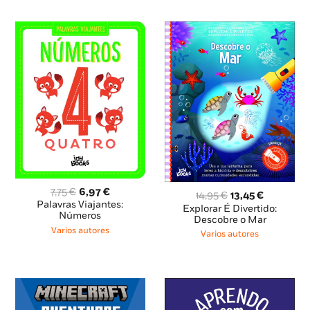
O
O
7,75
€
6,97
€
O
O
14,95
€
13,45
€
preço
preço
Palavras Viajantes:
preço
preço
Explorar É Divertido:
original
atual
Números
original
atual
Descobre o Mar
era:
é:
Varios autores
era:
é:
Varios autores
7,75 €.
6,97 €.
14,95 €.
13,45 €.