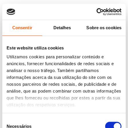
Consentir
Detalhes
Sobre os cookies
Este website utiliza cookies
Utilizamos cookies para personalizar conteúdo e
anúncios, fornecer funcionalidades de redes sociais e
analisar o nosso tráfego. Também partilhamos
informações acerca da sua utilização do site com os
nossos parceiros de redes sociais, de publicidade e de
análise, que as podem combinar com outras informações
O
O
8,15
€
7,33
€
O
O
17,55
€
15,79
€
preço
preço
Genialmente Educação
que lhes forneceu ou recolhidas por estes a partir da sua
preço
preço
Minecraft: Manual de
original
atual
Pré-escolar 3-4 anos
utilização dos respetivos serviços.
original
atual
Criação
era:
é:
Varios autores
era:
é:
Varios autores
8,15 €.
7,33 €.
17,55 €.
15,79 €.
Seleção
Necessários
de