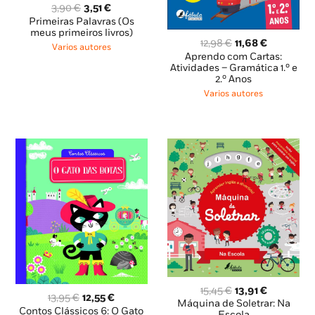
O
O
3,90
€
3,51
€
preço
preço
Primeiras Palavras (Os
original
atual
meus primeiros livros)
O
O
12,98
€
11,68
€
era:
é:
Varios autores
preço
preço
Aprendo com Cartas:
3,90 €.
3,51 €.
original
atual
Atividades – Gramática 1.º e
2.º Anos
era:
é:
12,98 €.
11,68 €.
Varios autores
O
O
15,45
€
13,91
€
O
O
13,95
€
12,55
€
preço
preço
Máquina de Soletrar: Na
preço
preço
Contos Clássicos 6: O Gato
Escola