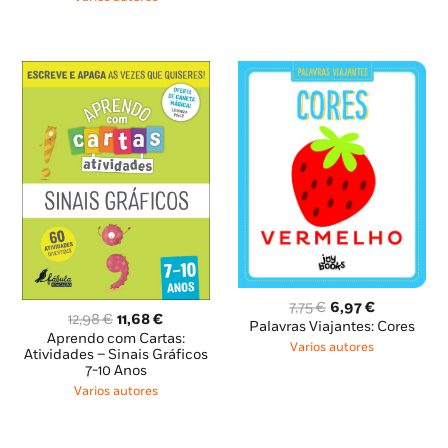
7,98 €.
7,18 €.
O
O
7,75
€
6,97
€
O
O
12,98
€
11,68
€
preço
preço
Palavras Viajantes: Cores
preço
preço
Aprendo com Cartas:
original
atual
Varios autores
original
atual
Atividades – Sinais Gráficos
era:
é:
7-10 Anos
era:
é:
7,75 €.
6,97 €.
12,98 €.
11,68 €.
Varios autores