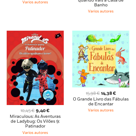
original
atual
quando Vais à Casa de
era:
é:
Varios autores
Banho
era:
é:
10,95 €.
9,85 €.
15,49 €.
13,94 €.
Varios autores
O
O
15,98
€
14,38
€
preço
preço
O Grande Livro das Fábulas
original
atual
de Encantar
era:
é:
O
O
Varios autores
10,45
€
9,40
€
15,98 €.
14,38 €.
preço
preço
Miraculous: As Aventuras
original
atual
de Ladybug: Os Vilões 9:
Patinador
era:
é:
10,45 €.
9,40 €.
Varios autores