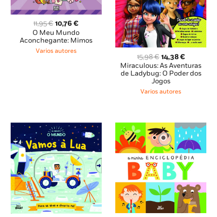
O
O
11,95
€
10,76
€
preço
preço
O Meu Mundo
original
atual
Aconchegante: Mimos
era:
é:
Varios autores
O
O
15,98
€
14,38
€
11,95 €.
10,76 €.
preço
preço
Miraculous: As Aventuras
original
atual
de Ladybug: O Poder dos
Jogos
era:
é:
15,98 €.
14,38 €.
Varios autores