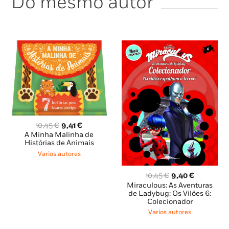
Do mesmo autor
O
O
10,45
€
9,41
€
preço
preço
A Minha Malinha de
original
atual
Histórias de Animais
era:
é:
Varios autores
10,45 €.
9,41 €.
O
O
10,45
€
9,40
€
preço
preço
Miraculous: As Aventuras
original
atual
de Ladybug: Os Vilões 6:
Colecionador
era:
é:
10,45 €.
9,40 €.
Varios autores