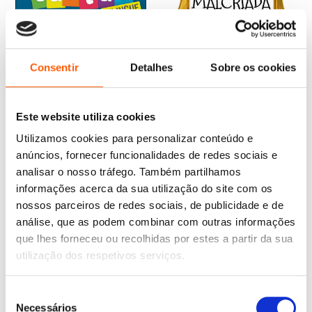
Consentir
Detalhes
Sobre os cookies
Este website utiliza cookies
Utilizamos cookies para personalizar conteúdo e
O
O
7,98
€
7,18
€
O
O
10,45
€
9,41
€
anúncios, fornecer funcionalidades de redes sociais e
preço
preço
Aprendo com Cartas:
preço
preço
A criada malcriada
original
atual
Bilingue – Animais +3 Anos
original
atual
analisar o nosso tráfego. Também partilhamos
Varios autores
era:
é:
era:
é:
Varios autores
informações acerca da sua utilização do site com os
7,98 €.
7,18 €.
10,45 €.
9,41 €.
nossos parceiros de redes sociais, de publicidade e de
análise, que as podem combinar com outras informações
que lhes forneceu ou recolhidas por estes a partir da sua
utilização dos respetivos serviços.
Seleção
Necessários
de