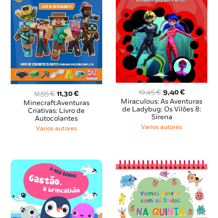
O
O
10,45
€
9,40
€
O
O
12,55
€
11,30
€
preço
preço
Miraculous: As Aventuras
preço
preço
Minecraft:Aventuras
original
atual
de Ladybug: Os Vilões 8:
original
atual
Criativas: Livro de
Sirena
era:
é:
Autocolantes
era:
é:
10,45 €.
9,40 €.
12,55 €.
11,30 €.
Varios autores
Varios autores