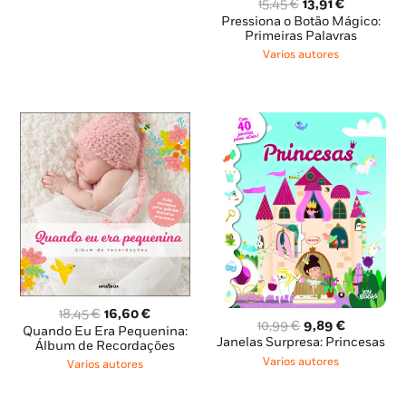
O
O
15,45
€
13,91
€
preço
preço
Pressiona o Botão Mágico:
original
atual
Primeiras Palavras
era:
é:
Varios autores
15,45 €.
13,91 €.
O
O
18,45
€
16,60
€
O
O
10,99
€
9,89
€
preço
preço
Quando Eu Era Pequenina:
preço
preço
Janelas Surpresa: Princesas
original
atual
Álbum de Recordações
original
atual
era:
é:
Varios autores
Varios autores
era:
é:
18,45 €.
16,60 €.
10,99 €.
9,89 €.