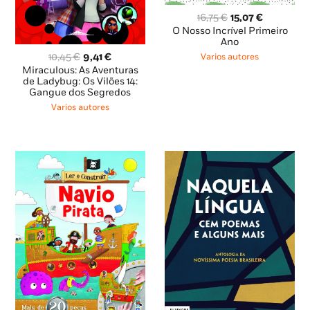
O
O
16,75
€
15,07
€
preço
preço
O Nosso Incrível Primeiro
original
atual
Ano
era:
é:
O
O
10,45
€
9,41
€
Varios autores
16,75 €.
15,07 €.
preço
preço
Miraculous: As Aventuras
original
atual
de Ladybug: Os Vilões 14:
Gangue dos Segredos
era:
é:
10,45 €.
9,41 €.
Varios autores