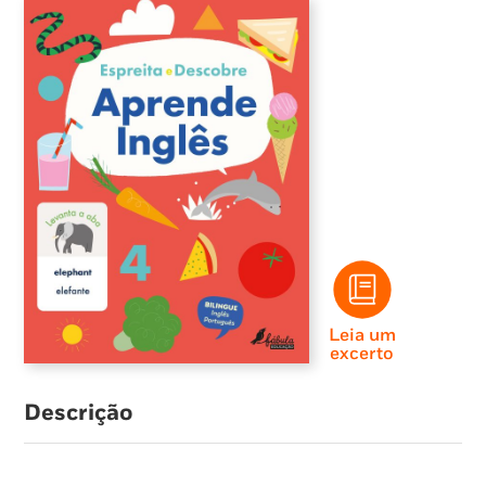
Leia um
excerto
Descrição