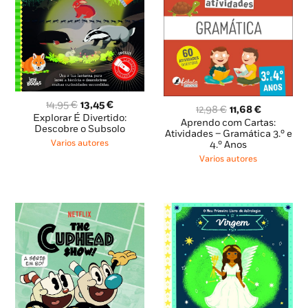
O
O
14,95
€
13,45
€
O
O
12,98
€
11,68
€
preço
preço
Explorar É Divertido:
preço
preço
Aprendo com Cartas:
original
atual
Descobre o Subsolo
original
atual
Atividades – Gramática 3.º e
era:
é:
Varios autores
4.º Anos
era:
é:
14,95 €.
13,45 €.
12,98 €.
11,68 €.
Varios autores