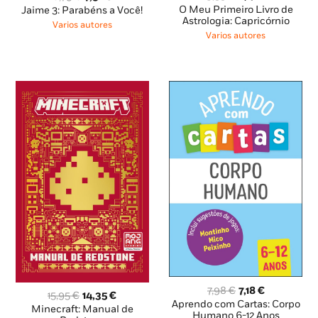
preço
preço
preço
preço
O Meu Primeiro Livro de
Jaime 3: Parabéns a Você!
original
atual
original
atual
Astrologia: Capricórnio
Varios autores
era:
é:
era:
é:
Varios autores
9,35 €.
8,41 €.
8,79 €.
7,91 €.
O
O
7,98
€
7,18
€
O
O
15,95
€
14,35
€
preço
preço
Aprendo com Cartas: Corpo
preço
preço
Minecraft: Manual de
original
atual
Humano 6-12 Anos