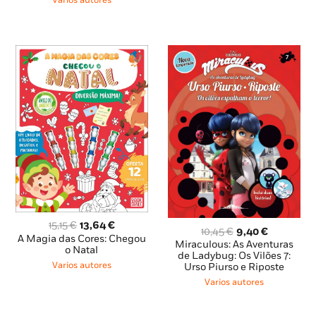
Varios autores
O
O
15,15
€
13,64
€
O
O
10,45
€
9,40
€
preço
preço
A Magia das Cores: Chegou
preço
preço
Miraculous: As Aventuras
original
atual
o Natal
original
atual
de Ladybug: Os Vilões 7:
era:
é:
Varios autores
Urso Piurso e Riposte
era:
é:
15,15 €.
13,64 €.
10,45 €.
9,40 €.
Varios autores