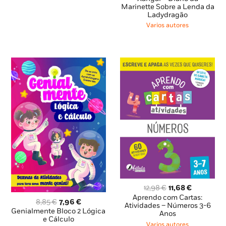
Marinette Sobre a Lenda da
13,25 €.
11,93 €.
Ladydragão
Varios autores
O
O
12,98
€
11,68
€
preço
preço
Aprendo com Cartas:
O
O
8,85
€
7,96
€
original
atual
Atividades – Números 3-6
preço
preço
Genialmente Bloco 2 Lógica
Anos
era:
é:
original
atual
e Cálculo
12,98 €.
11,68 €.
Varios autores