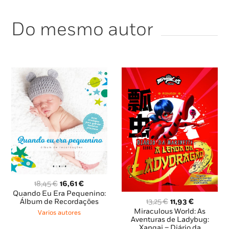
Do mesmo autor
O
O
18,45
€
16,61
€
preço
preço
Quando Eu Era Pequenino:
O
O
original
atual
13,25
€
11,93
€
Álbum de Recordações
preço
preço
era:
é:
Miraculous World: As
Varios autores
original
atual
Aventuras de Ladybug:
18,45 €.
16,61 €.
Xangai – Diário da
era:
é: