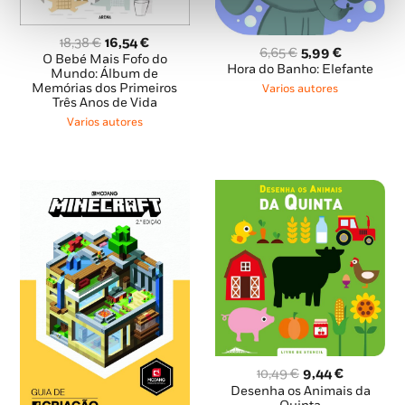
O
O
18,38
€
16,54
€
O
O
6,65
€
5,99
€
preço
preço
O Bebé Mais Fofo do
preço
preço
Hora do Banho: Elefante
original
atual
Mundo: Álbum de
original
atual
Memórias dos Primeiros
era:
é:
Varios autores
era:
é:
Três Anos de Vida
18,38 €.
16,54 €.
6,65 €.
5,99 €.
Varios autores
O
O
10,49
€
9,44
€
preço
preço
Desenha os Animais da