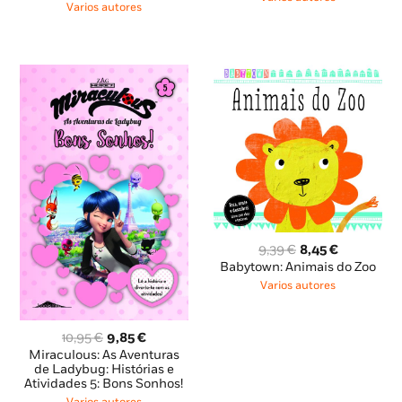
era:
é:
Varios autores
8,85 €.
7,96 €.
O
O
9,39
€
8,45
€
preço
preço
Babytown: Animais do Zoo
original
atual
Varios autores
era:
é:
9,39 €.
8,45 €.
O
O
10,95
€
9,85
€
preço
preço
Miraculous: As Aventuras
original
atual
de Ladybug: Histórias e
Atividades 5: Bons Sonhos!
era:
é:
10,95 €.
9,85 €.