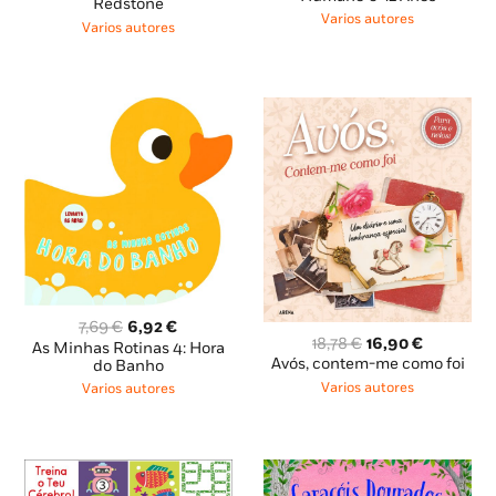
original
atual
Redstone
era:
é:
Varios autores
era:
é:
Varios autores
7,98 €.
7,18 €.
15,95 €.
14,35 €.
O
O
7,69
€
6,92
€
O
O
18,78
€
16,90
€
preço
preço
As Minhas Rotinas 4: Hora
preço
preço
Avós, contem-me como foi
original
atual
do Banho
original
atual
era:
é:
Varios autores
Varios autores
era:
é:
7,69 €.
6,92 €.
18,78 €.
16,90 €.