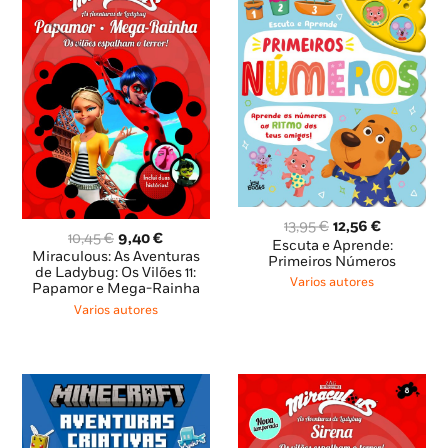
O
O
13,95
€
12,56
€
O
O
10,45
€
9,40
€
preço
preço
Escuta e Aprende:
preço
preço
Miraculous: As Aventuras
original
atual
Primeiros Números
original
atual
de Ladybug: Os Vilões 11:
era:
é:
Varios autores
Papamor e Mega-Rainha
era:
é:
13,95 €.
12,56 €.
10,45 €.
9,40 €.
Varios autores