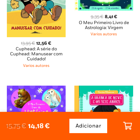
O
O
9,35
€
8,41
€
preço
preço
O Meu Primeiro Livro de
original
atual
Astrologia: Virgem
era:
é:
Varios autores
9,35 €.
8,41 €.
O
O
13,95
€
12,56
€
preço
preço
Cuphead: A série do
original
atual
Cuphead: Manusear com
Cuidado!
era:
é:
13,95 €.
12,56 €.
Varios autores
O
O
15,75
€
14,18
€
Adicionar
Quantidade
preço
preço
de