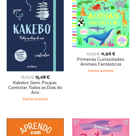
O
O
13,29
€
11,96
€
preço
preço
Primeiras Curiosidades:
original
atual
Animais Fantásticos
era:
é:
Varios autores
13,29 €.
11,96 €.
O
O
16,75
€
15,08
€
preço
preço
Kakebo: Gerir, Poupar,
original
atual
Controlar, Todos os Dias do
Ano
era:
é:
16,75 €.
15,08 €.
Varios autores