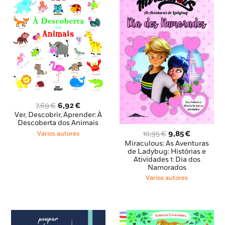
O
O
7,69
€
6,92
€
preço
preço
Ver, Descobrir, Aprender: À
original
atual
Descoberta dos Animais
era:
é:
O
O
10,95
€
9,85
€
Varios autores
7,69 €.
6,92 €.
preço
preço
Miraculous: As Aventuras
original
atual
de Ladybug: Histórias e
Atividades 1: Dia dos
era:
é:
Namorados
10,95 €.
9,85 €.
Varios autores