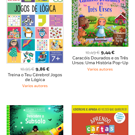
O
O
10,49
€
9,44
€
preço
preço
Caracóis Dourados e os Três
original
atual
Ursos: Uma História Pop-Up
era:
é:
O
O
10,95
€
9,86
€
Varios autores
10,49 €.
9,44 €.
preço
preço
Treina o Teu Cérebro! Jogos
original
atual
de Lógica
era:
é:
Varios autores
10,95 €.
9,86 €.