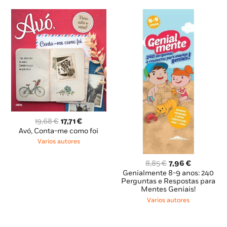
O
O
19,68
€
17,71
€
preço
preço
Avó, Conta-me como foi
original
atual
Varios autores
era:
é:
19,68 €.
17,71 €.
O
O
8,85
€
7,96
€
preço
preço
Genialmente 8-9 anos: 240
original
atual
Perguntas e Respostas para
Mentes Geniais!
era:
é:
8,85 €.
7,96 €.
Varios autores