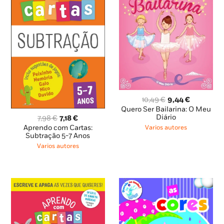
O
O
10,49
€
9,44
€
preço
preço
Quero Ser Bailarina: O Meu
original
atual
O
O
Diário
7,98
€
7,18
€
era:
é:
preço
preço
Aprendo com Cartas:
Varios autores
10,49 €.
9,44 €.
original
atual
Subtração 5-7 Anos
era:
é:
Varios autores
7,98 €.
7,18 €.