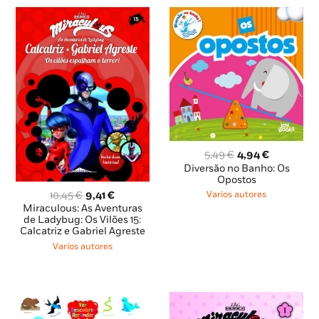
O
O
5,49
€
4,94
€
preço
preço
Diversão no Banho: Os
original
atual
Opostos
era:
é:
O
O
10,45
€
9,41
€
Varios autores
5,49 €.
4,94 €.
preço
preço
Miraculous: As Aventuras
original
atual
de Ladybug: Os Vilões 15:
Calcatriz e Gabriel Agreste
era:
é:
10,45 €.
9,41 €.
Varios autores