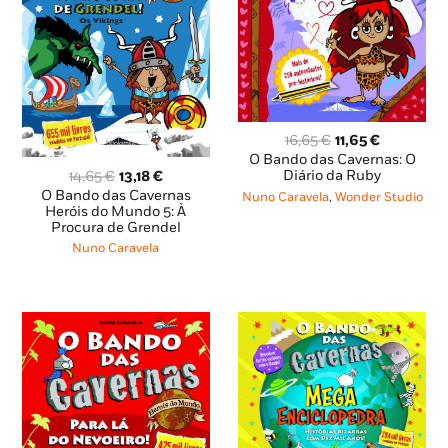
O
O
16,65
€
11,65
€
preço
preço
O Bando das Cavernas: O
O
O
original
atual
Diário da Ruby
14,65
€
13,18
€
preço
preço
era:
é:
O Bando das Cavernas
Nuno Caravela
,
Wonder Studio
original
atual
16,65 €.
11,65 €.
Heróis do Mundo 5: À
Procura de Grendel
era:
é:
14,65 €.
13,18 €.
Nuno Caravela