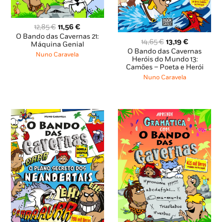
O
O
12,85
€
11,56
€
preço
preço
O Bando das Cavernas 21:
O
O
14,65
€
13,19
€
original
atual
Máquina Genial
preço
preço
O Bando das Cavernas
era:
é:
Nuno Caravela
original
atual
Heróis do Mundo 13:
12,85 €.
11,56 €.
Camões – Poeta e Herói
era:
é:
14,65 €.
13,19 €.
Nuno Caravela