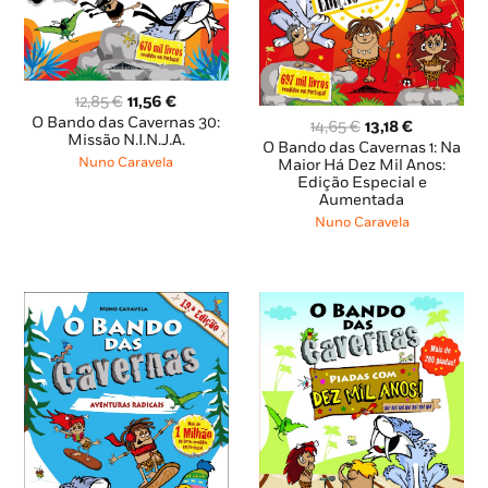
O
O
12,85
€
11,56
€
preço
preço
O Bando das Cavernas 30:
O
O
14,65
€
13,18
€
original
atual
Missão N.I.N.J.A.
preço
preço
O Bando das Cavernas 1: Na
era:
é:
original
atual
Nuno Caravela
Maior Há Dez Mil Anos:
12,85 €.
11,56 €.
Edição Especial e
era:
é:
Aumentada
14,65 €.
13,18 €.
Nuno Caravela