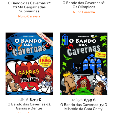
preço
preço
preço
preço
O Bando das Cavernas 18:
O Bando das Cavernas 27:
original
atual
Os Olímpicos
original
atual
20 Mil Gargalhadas
Submarinas
era:
é:
era:
é:
Nuno Caravela
12,85 €.
11,56 €.
12,85 €.
11,56 €.
Nuno Caravela
O
O
O
O
12,85
€
8,99
€
12,85
€
8,99
€
preço
preço
preço
preço
O Bando das Cavernas 42:
O Bando das Cavernas 35: O
original
atual
Garras e Dentes
original
atual
Mistério da Gata Cristy!