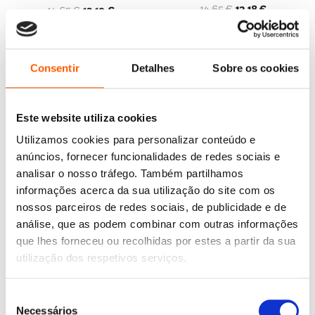
O
O
O
O
14,65
€
13,18
€
14,65
€
13,19
€
preço
preço
preço
preço
O Bando das Cavernas
O Bando das Cavernas
original
atual
Heróis do Mundo 3: O Outro
original
atual
Heróis do Mundo 11: Em
Lado do Mar!
era:
é:
Defesa do Reino!
era:
é:
14,65 €.
13,18 €.
14,65 €.
13,19 €.
Nuno Caravela
Nuno Caravela
Consentir
Detalhes
Sobre os cookies
Este website utiliza cookies
Utilizamos cookies para personalizar conteúdo e
anúncios, fornecer funcionalidades de redes sociais e
analisar o nosso tráfego. Também partilhamos
informações acerca da sua utilização do site com os
nossos parceiros de redes sociais, de publicidade e de
análise, que as podem combinar com outras informações
que lhes forneceu ou recolhidas por estes a partir da sua
utilização dos respetivos serviços.
O
O
12,85
€
8,99
€
Seleção
O
O
15,75
€
14,18
€
preço
preço
O Bando das Cavernas 1: Na
Necessários
de