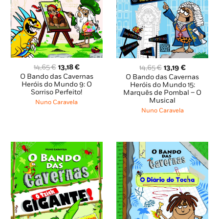
O
O
O
O
14,65
€
13,18
€
14,65
€
13,19
€
preço
preço
preço
preço
O Bando das Cavernas
O Bando das Cavernas
original
atual
Heróis do Mundo 9: O
original
atual
Heróis do Mundo 15:
Sorriso Perfeito!
era:
é:
Marquês de Pombal – O
era:
é:
Musical
14,65 €.
13,18 €.
14,65 €.
13,19 €.
Nuno Caravela
Nuno Caravela