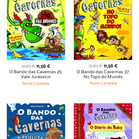
O
O
O
O
12,85
€
11,56
€
12,85
€
11,56
€
preço
preço
preço
preço
O Bando das Cavernas 37:
O Bando das Cavernas 25:
original
atual
original
atual
No Topo do Mundo
Vale Jurássico
era:
é:
era:
é:
Nuno Caravela
Nuno Caravela
12,85 €.
11,56 €.
12,85 €.
11,56 €.