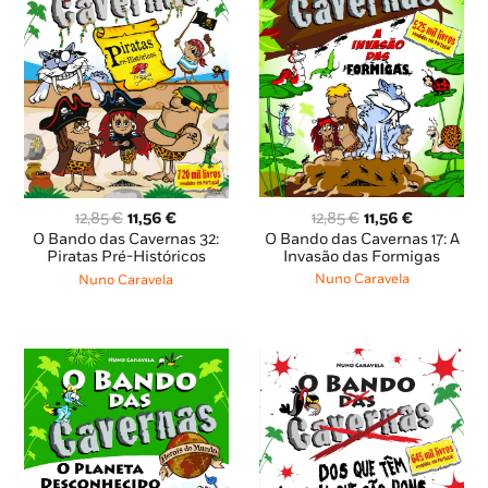
O
O
O
O
12,85
€
11,56
€
12,85
€
11,56
€
preço
preço
preço
preço
O Bando das Cavernas 17: A
O Bando das Cavernas 32:
original
atual
original
atual
Invasão das Formigas
Piratas Pré-Históricos
era:
é:
era:
é:
Nuno Caravela
Nuno Caravela
12,85 €.
11,56 €.
12,85 €.
11,56 €.