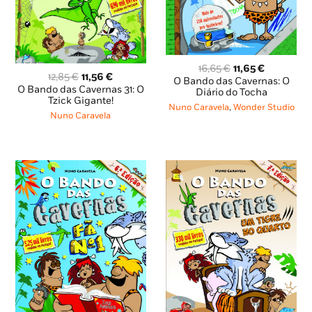
O
O
16,65
€
11,65
€
O
O
12,85
€
11,56
€
preço
preço
O Bando das Cavernas: O
preço
preço
O Bando das Cavernas 31: O
original
atual
Diário do Tocha
original
atual
Tzick Gigante!
era:
é:
Nuno Caravela
,
Wonder Studio
era:
é:
Nuno Caravela
16,65 €.
11,65 €.
12,85 €.
11,56 €.