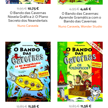
O
O
11,95
€
10,75
€
O
O
4,95
€
4,46
€
preço
preço
O Bando das Cavernas
preço
preço
O Bando das Cavernas:
original
atual
Novela Gráfica 2: O Plano
original
atual
Aprende Gramática com o
Secreto dos Neandertais
era:
é:
Bando das Cavernas
era:
é:
11,95 €.
10,75 €.
4,95 €.
4,46 €.
Nuno Caravela
Nuno Caravela
,
Wonder Studio
O
O
O
O
12,85
€
11,56
€
12,85
€
11,56
€