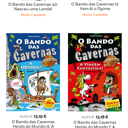
preço
preço
preço
preço
O Bando das Cavernas 12:
O Bando das Cavernas 40:
original
atual
Vem Aí o Ogima
original
atual
Nasceu uma Lenda!
era:
é:
era:
é:
Nuno Caravela
Nuno Caravela
12,85 €.
11,56 €.
12,85 €.
11,57 €.
O
O
O
O
14,65
€
13,19
€
14,65
€
13,18
€
preço
preço
preço
preço
O Bando das Cavernas
O Bando das Cavernas
original
atual
Heróis do Mundo 12: A
original
atual
Heróis do Mundo 7: A