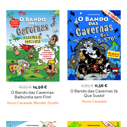
O
O
12,85
€
11,56
€
O
O
16,65
€
14,98
€
preço
preço
O Bando das Cavernas 19:
preço
preço
O Bando das Cavernas:
original
atual
Que Susto!
original
atual
Balbúrdia sem Fim!
era:
é:
era:
é:
Nuno Caravela
Nuno Caravela
,
Wonder Studio
12,85 €.
11,56 €.
16,65 €.
14,98 €.