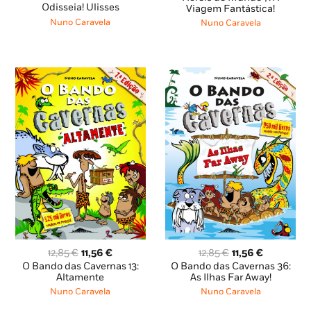
Odisseia! Ulisses
era:
é:
Viagem Fantástica!
era:
é:
14,65 €.
13,19 €.
14,65 €.
13,18 €.
Nuno Caravela
Nuno Caravela
O
O
O
O
12,85
€
11,56
€
12,85
€
11,56
€
preço
preço
preço
preço
O Bando das Cavernas 13:
O Bando das Cavernas 36:
original
atual
original
atual
Altamente
As Ilhas Far Away!
era:
é:
era:
é:
Nuno Caravela
Nuno Caravela
12,85 €.
11,56 €.
12,85 €.
11,56 €.