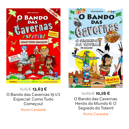
O
O
15,15
€
13,63
€
O
O
14,65
€
10,26
€
preço
preço
O Bando das Cavernas 19 1/2
preço
preço
O Bando das Cavernas
original
atual
Especial: Como Tudo
original
atual
Heróis do Mundo 6: O
Começou!
era:
é:
Segredo do Totem!
era:
é:
15,15 €.
13,63 €.
Nuno Caravela
14,65 €.
10,26 €.
Nuno Caravela