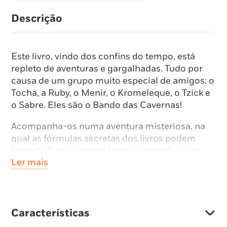
Descrição
Este livro, vindo dos confins do tempo, está
repleto de aventuras e gargalhadas. Tudo por
causa de um grupo muito especial de amigos: o
Tocha, a Ruby, o Menir, o Kromeleque, o Tzick e
o Sabre. Eles são o Bando das Cavernas!
Acompanha-os numa aventura misteriosa, na
qual as fórmulas secretas dos livros podem
fazer de ti um gigante! Depois, descobre um
Ler mais
mapa que te irá levar a conhecer as piranhas-
impossíveis e um lugar da pré-história muito
especial. Por fim, participa numa festa-surpresa
? tão secreta que acaba numa confusão de
códigos e mensagens impossíveis de
Características
compreender!