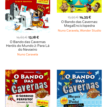
O
O
15,95
€
14,35
€
preço
preço
O Bando das Cavernas:
original
atual
MegaEnciclopedra
era:
é:
Nuno Caravela
,
Wonder Studio
15,95 €.
14,35 €.
O
O
14,65
€
13,18
€
preço
preço
O Bando das Cavernas
original
atual
Heróis do Mundo 2: Para Lá
do Nevoeiro
era:
é:
14,65 €.
13,18 €.
Nuno Caravela