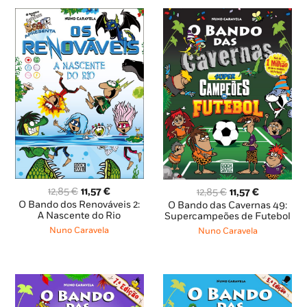
O
O
O
O
12,85
€
11,57
€
12,85
€
11,57
€
preço
preço
preço
preço
O Bando dos Renováveis 2:
O Bando das Cavernas 49:
original
atual
A Nascente do Rio
original
atual
Supercampeões de Futebol
era:
é:
era:
é:
Nuno Caravela
Nuno Caravela
12,85 €.
11,57 €.
12,85 €.
11,57 €.