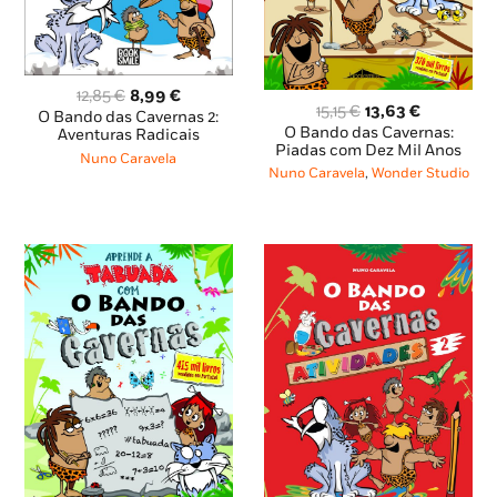
O
O
12,85
€
8,99
€
O
O
15,15
€
13,63
€
preço
preço
O Bando das Cavernas 2:
preço
preço
O Bando das Cavernas:
original
atual
Aventuras Radicais
original
atual
Piadas com Dez Mil Anos
era:
é:
Nuno Caravela
era:
é:
12,85 €.
8,99 €.
Nuno Caravela
,
Wonder Studio
15,15 €.
13,63 €.