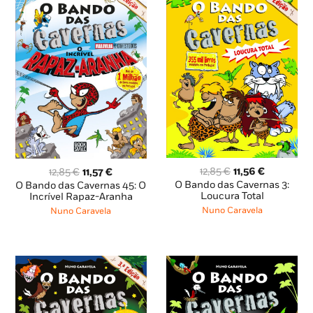
O
O
O
O
12,85
€
11,56
€
12,85
€
11,57
€
preço
preço
preço
preço
O Bando das Cavernas 3:
O Bando das Cavernas 45: O
original
atual
Loucura Total
original
atual
Incrível Rapaz-Aranha
era:
é:
era:
é:
Nuno Caravela
Nuno Caravela
12,85 €.
11,56 €.
12,85 €.
11,57 €.