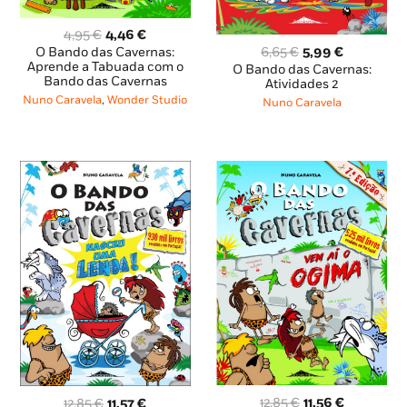
O
O
4,95
€
4,46
€
preço
preço
O
O
6,65
€
5,99
€
O Bando das Cavernas:
original
atual
preço
preço
Aprende a Tabuada com o
O Bando das Cavernas:
Bando das Cavernas
era:
é:
original
atual
Atividades 2
4,95 €.
4,46 €.
era:
é:
Nuno Caravela
,
Wonder Studio
Nuno Caravela
6,65 €.
5,99 €.
O
O
O
O
12,85
€
11,56
€
12,85
€
11,57
€