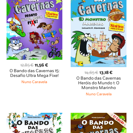
O
O
12,85
€
11,56
€
preço
preço
O Bando das Cavernas 15:
O
O
14,65
€
13,18
€
original
atual
Desafio Ultra Mega Fixe!
preço
preço
O Bando das Cavernas
era:
é:
Nuno Caravela
original
atual
Heróis do Mundo 1: O
12,85 €.
11,56 €.
Monstro Marinho
era:
é:
14,65 €.
13,18 €.
Nuno Caravela