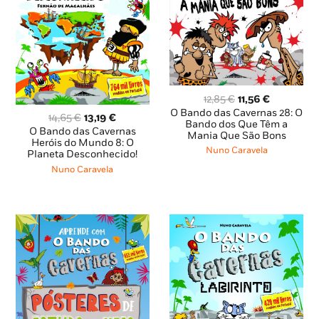
O
O
12,85
€
11,56
€
preço
preço
O Bando das Cavernas 28: O
O
O
14,65
€
13,19
€
original
atual
Bando dos Que Têm a
preço
preço
O Bando das Cavernas
Mania Que São Bons
era:
é:
original
atual
Heróis do Mundo 8: O
12,85 €.
11,56 €.
Nuno Caravela
Planeta Desconhecido!
era:
é:
14,65 €.
13,19 €.
Nuno Caravela