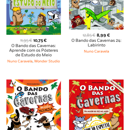
O
O
12,85
€
8,99
€
O
O
preço
preço
11,95
€
10,75
€
O Bando das Cavernas 24:
preço
preço
original
atual
Labirinto
O Bando das Cavernas:
original
atual
era:
é:
Aprende com os Pósteres
Nuno Caravela
de Estudo do Meio
era:
é:
12,85 €.
8,99 €.
11,95 €.
10,75 €.
Nuno Caravela
,
Wonder Studio