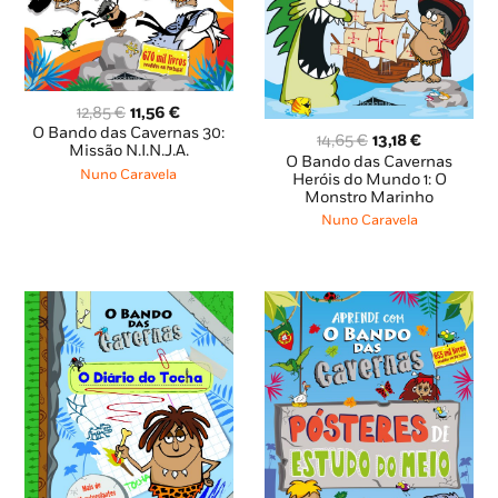
O
O
12,85
€
11,56
€
preço
preço
O Bando das Cavernas 30:
O
O
14,65
€
13,18
€
original
atual
Missão N.I.N.J.A.
preço
preço
O Bando das Cavernas
era:
é:
Nuno Caravela
original
atual
Heróis do Mundo 1: O
12,85 €.
11,56 €.
Monstro Marinho
era:
é:
14,65 €.
13,18 €.
Nuno Caravela