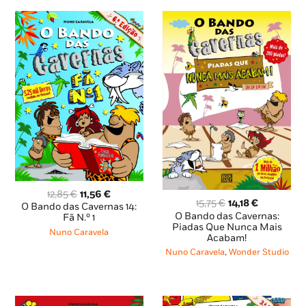
O
O
12,85
€
11,56
€
O
O
15,75
€
14,18
€
preço
preço
O Bando das Cavernas 14:
preço
preço
O Bando das Cavernas:
original
atual
Fã N.º 1
original
atual
Piadas Que Nunca Mais
era:
é:
Nuno Caravela
Acabam!
era:
é:
12,85 €.
11,56 €.
15,75 €.
14,18 €.
Nuno Caravela
,
Wonder Studio