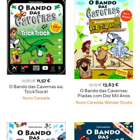
O
O
12,85
€
11,57
€
O
O
15,15
€
13,63
€
preço
preço
O Bando das Cavernas 44:
preço
preço
O Bando das Cavernas:
original
atual
TzickTzock!
original
atual
Piadas com Dez Mil Anos
era:
é:
Nuno Caravela
era:
é:
12,85 €.
11,57 €.
Nuno Caravela
,
Wonder Studio
15,15 €.
13,63 €.