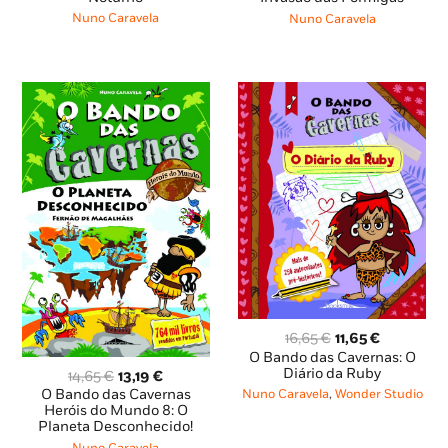
era:
é:
era:
é:
Nuno Caravela
Nuno Caravela
12,85 €.
11,56 €.
12,85 €.
11,56 €.
O
O
16,65
€
11,65
€
preço
preço
O Bando das Cavernas: O
original
atual
Diário da Ruby
O
O
14,65
€
13,19
€
era:
é:
preço
preço
O Bando das Cavernas
Nuno Caravela
,
Wonder Studio
16,65 €.
11,65 €.
original
atual
Heróis do Mundo 8: O
Planeta Desconhecido!
era:
é:
14,65 €.
13,19 €.