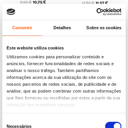
O
O
11,95
€
10,75
€
O
O
12,85
€
11,57
€
preço
preço
O Bando das Cavernas
preço
preço
O Bando dos Renováveis 3:
original
atual
Novela Gráfica 2: O Plano
original
atual
Ventos de Mudança
Secreto dos Neandertais
era:
é:
era:
é:
Nuno Caravela
11,95 €.
10,75 €.
Nuno Caravela
12,85 €.
11,57 €.
Consentir
Detalhes
Sobre os cookies
Este website utiliza cookies
Utilizamos cookies para personalizar conteúdo e
anúncios, fornecer funcionalidades de redes sociais e
analisar o nosso tráfego. Também partilhamos
informações acerca da sua utilização do site com os
nossos parceiros de redes sociais, de publicidade e de
análise, que as podem combinar com outras informações
que lhes forneceu ou recolhidas por estes a partir da sua
utilização dos respetivos serviços.
O
O
O
O
12,85
€
8,99
€
12,85
€
11,56
€
Seleção
preço
preço
preço
preço
O Bando das Cavernas 5:
O Bando das Cavernas 11:
Necessários
original
atual
original
atual
Super Fantásticos!
Canal Pré-História
de