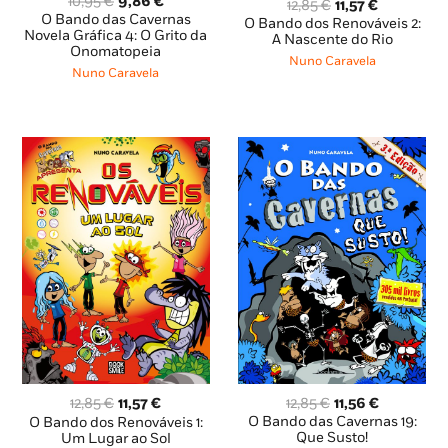
O
O
10,95
€
9,86
€
O
O
12,85
€
11,57
€
preço
preço
O Bando das Cavernas
preço
preço
O Bando dos Renováveis 2:
original
atual
Novela Gráfica 4: O Grito da
original
atual
A Nascente do Rio
Onomatopeia
era:
é:
era:
é:
Nuno Caravela
10,95 €.
9,86 €.
Nuno Caravela
12,85 €.
11,57 €.
O
O
O
O
12,85
€
11,56
€
12,85
€
11,57
€
preço
preço
preço
preço
O Bando das Cavernas 19:
O Bando dos Renováveis 1:
original
atual
original
atual
Que Susto!
Um Lugar ao Sol