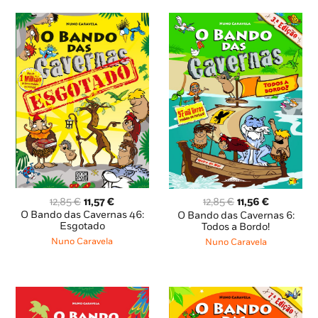
O
O
O
O
12,85
€
11,57
€
12,85
€
11,56
€
preço
preço
preço
preço
O Bando das Cavernas 46:
O Bando das Cavernas 6:
original
atual
original
atual
Esgotado
Todos a Bordo!
era:
é:
era:
é:
Nuno Caravela
Nuno Caravela
12,85 €.
11,57 €.
12,85 €.
11,56 €.