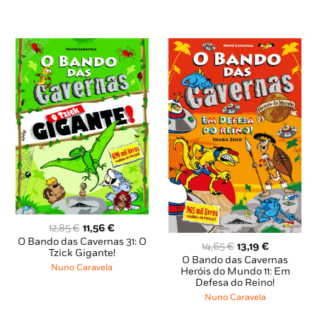
O
O
12,85
€
11,56
€
preço
preço
O Bando das Cavernas 31: O
O
O
14,65
€
13,19
€
original
atual
Tzick Gigante!
preço
preço
O Bando das Cavernas
era:
é:
Nuno Caravela
original
atual
Heróis do Mundo 11: Em
12,85 €.
11,56 €.
Defesa do Reino!
era:
é:
14,65 €.
13,19 €.
Nuno Caravela