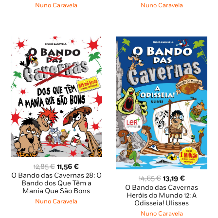
era:
é:
era:
é:
Nuno Caravela
Nuno Caravela
12,85 €.
11,56 €.
12,85 €.
11,57 €.
O
O
12,85
€
11,56
€
preço
preço
O Bando das Cavernas 28: O
O
O
14,65
€
13,19
€
original
atual
Bando dos Que Têm a
preço
preço
O Bando das Cavernas
Mania Que São Bons
era:
é:
original
atual
Heróis do Mundo 12: A
12,85 €.
11,56 €.
Nuno Caravela
Odisseia! Ulisses
era:
é:
14,65 €.
13,19 €.
Nuno Caravela