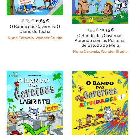
O
O
16,65
€
11,65
€
preço
preço
O Bando das Cavernas: O
O
O
11,95
€
10,75
€
original
atual
Diário do Tocha
preço
preço
O Bando das Cavernas:
era:
é:
Nuno Caravela
,
Wonder Studio
original
atual
Aprende com os Pósteres
16,65 €.
11,65 €.
de Estudo do Meio
era:
é:
11,95 €.
10,75 €.
Nuno Caravela
,
Wonder Studio