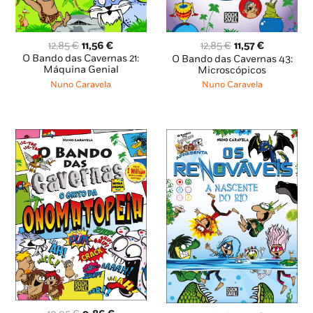
O
O
O
O
12,85
€
11,56
€
12,85
€
11,57
€
preço
preço
preço
preço
O Bando das Cavernas 21:
O Bando das Cavernas 43:
original
atual
original
atual
Máquina Genial
Microscópicos
era:
é:
era:
é:
Nuno Caravela
Nuno Caravela
12,85 €.
11,56 €.
12,85 €.
11,57 €.