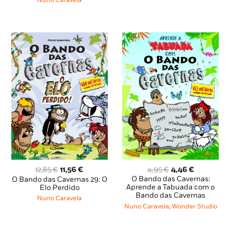
Nuno Caravela
O
O
O
O
4,95
€
4,46
€
12,85
€
11,56
€
preço
preço
preço
preço
O Bando das Cavernas:
O Bando das Cavernas 29: O
original
atual
original
atual
Aprende a Tabuada com o
Elo Perdido
Bando das Cavernas
era:
é:
era:
é:
Nuno Caravela
4,95 €.
4,46 €.
12,85 €.
11,56 €.
Nuno Caravela
,
Wonder Studio