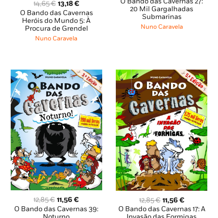
preço
preço
O Bando das Cavernas 27:
O
O
14,65
€
13,18
€
original
atual
20 Mil Gargalhadas
preço
preço
O Bando das Cavernas
Submarinas
era:
é:
original
atual
Heróis do Mundo 5: À
12,85 €.
11,56 €.
Nuno Caravela
Procura de Grendel
era:
é:
14,65 €.
13,18 €.
Nuno Caravela
O
O
O
O
12,85
€
11,56
€
12,85
€
11,56
€
preço
preço
preço
preço
O Bando das Cavernas 39:
O Bando das Cavernas 17: A
original
atual
original
atual
Noturno
Invasão das Formigas