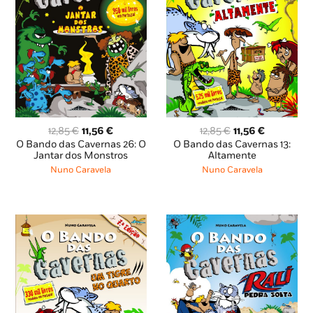
O
O
O
O
12,85
€
11,56
€
12,85
€
11,56
€
preço
preço
preço
preço
O Bando das Cavernas 26: O
O Bando das Cavernas 13:
original
atual
original
atual
Jantar dos Monstros
Altamente
era:
é:
era:
é:
Nuno Caravela
Nuno Caravela
12,85 €.
11,56 €.
12,85 €.
11,56 €.