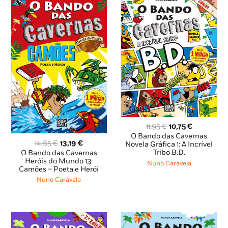
O
O
11,95
€
10,75
€
preço
preço
O Bando das Cavernas
O
O
14,65
€
13,19
€
original
atual
Novela Gráfica 1: A Incrível
preço
preço
Tribo B.D.
O Bando das Cavernas
era:
é:
original
atual
Heróis do Mundo 13:
11,95 €.
10,75 €.
Nuno Caravela
Camões – Poeta e Herói
era:
é:
14,65 €.
13,19 €.
Nuno Caravela