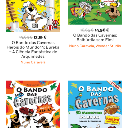
O
O
16,65
€
14,98
€
preço
preço
O Bando das Cavernas:
O
O
14,65
€
13,19
€
original
atual
Balbúrdia sem Fim!
preço
preço
O Bando das Cavernas
era:
é:
Nuno Caravela
,
Wonder Studio
original
atual
Heróis do Mundo 14: Eureka
16,65 €.
14,98 €.
– A Ciência Fantástica de
era:
é:
Arquimedes
14,65 €.
13,19 €.
Nuno Caravela