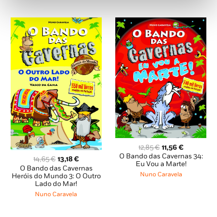
O
O
12,85
€
11,56
€
preço
preço
O Bando das Cavernas 34:
O
O
14,65
€
13,18
€
original
atual
Eu Vou a Marte!
preço
preço
O Bando das Cavernas
era:
é:
Nuno Caravela
original
atual
Heróis do Mundo 3: O Outro
12,85 €.
11,56 €.
Lado do Mar!
era:
é:
14,65 €.
13,18 €.
Nuno Caravela