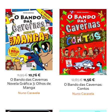
O
O
11,95
€
10,76
€
preço
preço
O
O
O Bando das Cavernas
12,85
€
11,56
€
original
atual
Novela Gráfica 3: Olhos de
preço
preço
O Bando das Cavernas:
Manga
era:
é:
original
atual
Contos
11,95 €.
10,76 €.
era:
é:
Nuno Caravela
Nuno Caravela
12,85 €.
11,56 €.