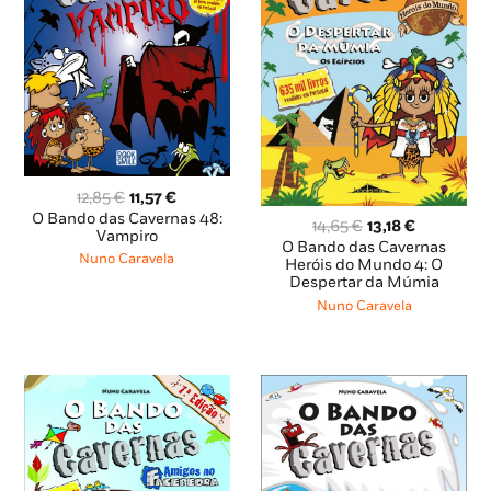
O
O
12,85
€
11,57
€
preço
preço
O Bando das Cavernas 48:
O
O
14,65
€
13,18
€
original
atual
Vampiro
preço
preço
O Bando das Cavernas
era:
é:
Nuno Caravela
original
atual
Heróis do Mundo 4: O
12,85 €.
11,57 €.
Despertar da Múmia
era:
é:
14,65 €.
13,18 €.
Nuno Caravela