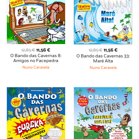
O
O
O
O
12,85
€
11,56
€
12,85
€
11,56
€
preço
preço
preço
preço
O Bando das Cavernas 8:
O Bando das Cavernas 33:
original
atual
Amigos no Facepedra
original
atual
Maré Alta
era:
é:
era:
é:
Nuno Caravela
Nuno Caravela
12,85 €.
11,56 €.
12,85 €.
11,56 €.