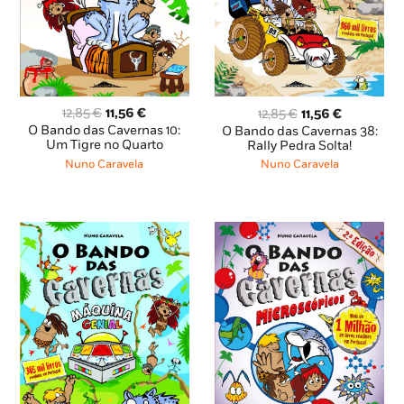
O
O
O
O
12,85
€
11,56
€
12,85
€
11,56
€
preço
preço
preço
preço
O Bando das Cavernas 10:
O Bando das Cavernas 38:
original
atual
Um Tigre no Quarto
original
atual
Rally Pedra Solta!
era:
é:
era:
é:
Nuno Caravela
Nuno Caravela
12,85 €.
11,56 €.
12,85 €.
11,56 €.