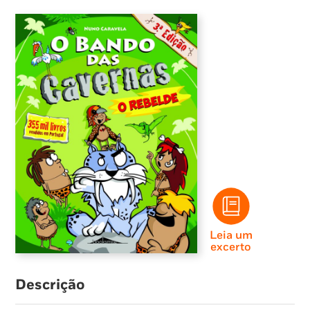
Leia um
excerto
Descrição