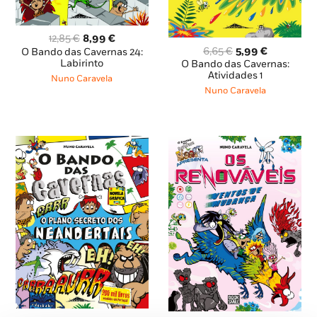
O
O
12,85
€
8,99
€
O
O
preço
preço
6,65
€
5,99
€
O Bando das Cavernas 24:
preço
preço
original
atual
Labirinto
O Bando das Cavernas:
original
atual
era:
é:
Atividades 1
Nuno Caravela
era:
é:
12,85 €.
8,99 €.
Nuno Caravela
6,65 €.
5,99 €.