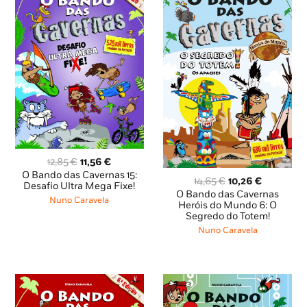
O
O
12,85
€
11,56
€
preço
preço
O Bando das Cavernas 15:
O
O
14,65
€
10,26
€
original
atual
Desafio Ultra Mega Fixe!
preço
preço
O Bando das Cavernas
era:
é:
Nuno Caravela
original
atual
Heróis do Mundo 6: O
12,85 €.
11,56 €.
Segredo do Totem!
era:
é:
14,65 €.
10,26 €.
Nuno Caravela