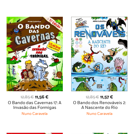
O
O
O
O
12,85
€
11,56
€
12,85
€
11,57
€
preço
preço
preço
preço
O Bando das Cavernas 17: A
O Bando dos Renováveis 2:
original
atual
original
atual
Invasão das Formigas
A Nascente do Rio
era:
é:
era:
é:
Nuno Caravela
Nuno Caravela
12,85 €.
11,56 €.
12,85 €.
11,57 €.