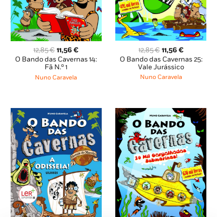
O
O
O
O
12,85
€
11,56
€
12,85
€
11,56
€
preço
preço
preço
preço
O Bando das Cavernas 25:
O Bando das Cavernas 14:
original
atual
original
atual
Vale Jurássico
Fã N.º 1
era:
é:
era:
é:
Nuno Caravela
Nuno Caravela
12,85 €.
11,56 €.
12,85 €.
11,56 €.