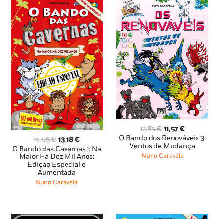
O
O
12,85
€
11,57
€
preço
preço
O Bando dos Renováveis 3:
O
O
14,65
€
13,18
€
original
atual
Ventos de Mudança
preço
preço
O Bando das Cavernas 1: Na
era:
é:
original
atual
Nuno Caravela
Maior Há Dez Mil Anos:
12,85 €.
11,57 €.
Edição Especial e
era:
é:
Aumentada
14,65 €.
13,18 €.
Nuno Caravela