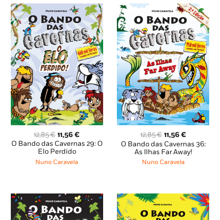
O
O
O
O
12,85
€
11,56
€
12,85
€
11,56
€
preço
preço
preço
preço
O Bando das Cavernas 29: O
O Bando das Cavernas 36:
original
atual
original
atual
Elo Perdido
As Ilhas Far Away!
era:
é:
era:
é:
Nuno Caravela
Nuno Caravela
12,85 €.
11,56 €.
12,85 €.
11,56 €.