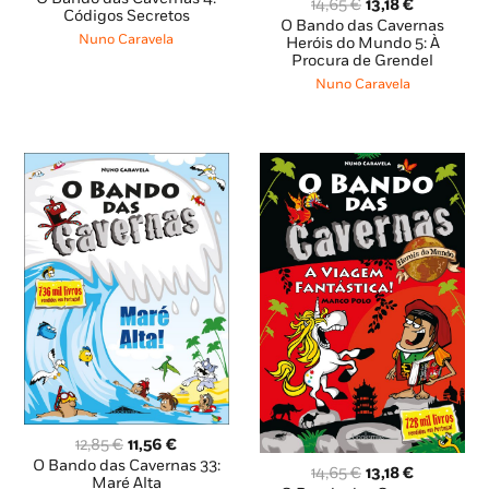
O
O
14,65
€
13,18
€
original
atual
Códigos Secretos
preço
preço
O Bando das Cavernas
era:
é:
Nuno Caravela
original
atual
Heróis do Mundo 5: À
12,85 €.
8,99 €.
Procura de Grendel
era:
é:
14,65 €.
13,18 €.
Nuno Caravela
O
O
12,85
€
11,56
€
preço
preço
O Bando das Cavernas 33:
O
O
14,65
€
13,18
€
original
atual
Maré Alta