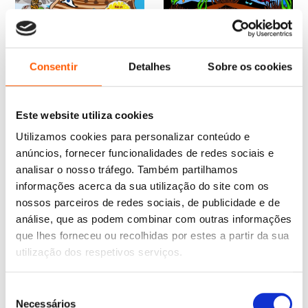
O
O
12,85
€
11,56
€
preço
preço
O Bando das Cavernas 27:
O
O
14,65
€
13,19
€
original
atual
20 Mil Gargalhadas
preço
preço
O Bando das Cavernas
Submarinas
era:
é:
Consentir
Detalhes
Sobre os cookies
original
atual
Heróis do Mundo 12: A
12,85 €.
11,56 €.
Nuno Caravela
Odisseia! Ulisses
era:
é:
14,65 €.
13,19 €.
Nuno Caravela
Este website utiliza cookies
Utilizamos cookies para personalizar conteúdo e
anúncios, fornecer funcionalidades de redes sociais e
analisar o nosso tráfego. Também partilhamos
informações acerca da sua utilização do site com os
nossos parceiros de redes sociais, de publicidade e de
análise, que as podem combinar com outras informações
que lhes forneceu ou recolhidas por estes a partir da sua
utilização dos respetivos serviços.
Seleção
Necessários
de