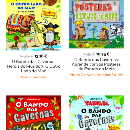
O
O
11,95
€
10,75
€
O
O
14,65
€
13,18
€
preço
preço
O Bando das Cavernas:
preço
preço
O Bando das Cavernas
original
atual
Aprende com os Pósteres
original
atual
Heróis do Mundo 3: O Outro
de Estudo do Meio
era:
é:
Lado do Mar!
era:
é:
11,95 €.
10,75 €.
Nuno Caravela
,
Wonder Studio
14,65 €.
13,18 €.
Nuno Caravela