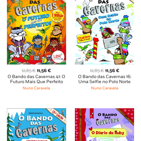
O
O
O
O
12,85
€
11,56
€
12,85
€
11,56
€
preço
preço
preço
preço
O Bando das Cavernas 41: O
O Bando das Cavernas 16:
original
atual
original
atual
Futuro Mais Que Perfeito
Uma Selfie no Polo Norte
era:
é:
era:
é:
Nuno Caravela
Nuno Caravela
12,85 €.
11,56 €.
12,85 €.
11,56 €.