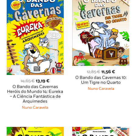
O
O
12,85
€
11,56
€
preço
preço
O Bando das Cavernas 10:
O
O
14,65
€
13,19
€
original
atual
Um Tigre no Quarto
preço
preço
O Bando das Cavernas
era:
é:
Nuno Caravela
original
atual
Heróis do Mundo 14: Eureka
12,85 €.
11,56 €.
– A Ciência Fantástica de
era:
é:
Arquimedes
14,65 €.
13,19 €.
Nuno Caravela