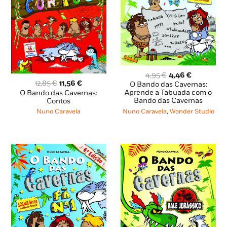
O
O
4,95
€
4,46
€
O
O
preço
preço
12,85
€
11,56
€
O Bando das Cavernas:
preço
preço
original
atual
Aprende a Tabuada com o
O Bando das Cavernas:
original
atual
Bando das Cavernas
Contos
era:
é:
era:
é:
4,95 €.
4,46 €.
Nuno Caravela
,
Wonder Studio
Nuno Caravela
12,85 €.
11,56 €.