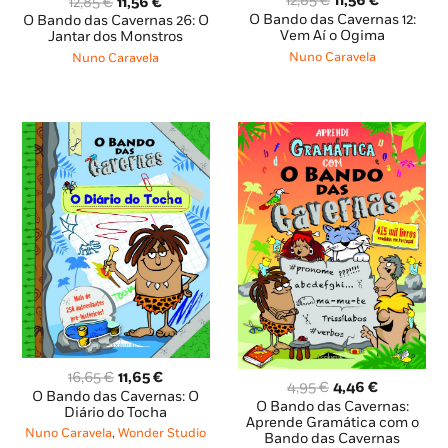
O
O
12,85
€
11,56
€
12,85
€
11,56
€
preço
preço
preço
preço
O Bando das Cavernas 12:
O Bando das Cavernas 26: O
original
atual
Vem Aí o Ogima
original
atual
Jantar dos Monstros
era:
é:
era:
é:
Nuno Caravela
Nuno Caravela
12,85 €.
11,56 €.
12,85 €.
11,56 €.
O
O
16,65
€
11,65
€
O
O
4,95
€
4,46
€
preço
preço
O Bando das Cavernas: O
preço
preço
O Bando das Cavernas:
original
atual
Diário do Tocha
original
atual
Aprende Gramática com o
era:
é:
Nuno Caravela
,
Wonder Studio
Bando das Cavernas
era:
é: