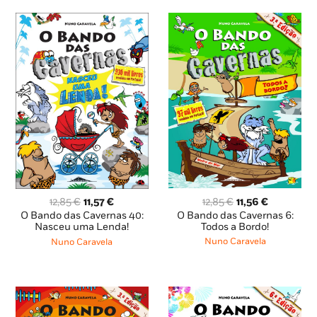
O
O
O
O
12,85
€
11,56
€
12,85
€
11,57
€
preço
preço
preço
preço
O Bando das Cavernas 6:
O Bando das Cavernas 40:
original
atual
original
atual
Todos a Bordo!
Nasceu uma Lenda!
era:
é:
era:
é:
Nuno Caravela
Nuno Caravela
12,85 €.
11,56 €.
12,85 €.
11,57 €.