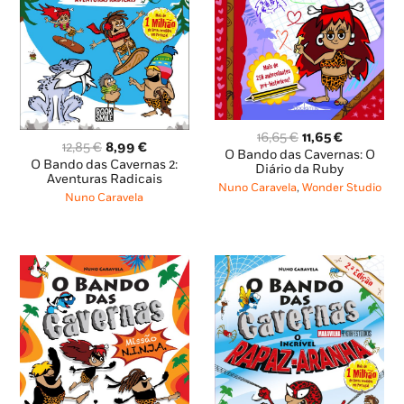
O
O
16,65
€
11,65
€
O
O
12,85
€
8,99
€
preço
preço
O Bando das Cavernas: O
preço
preço
O Bando das Cavernas 2:
original
atual
Diário da Ruby
original
atual
Aventuras Radicais
era:
é:
Nuno Caravela
,
Wonder Studio
era:
é:
Nuno Caravela
16,65 €.
11,65 €.
12,85 €.
8,99 €.