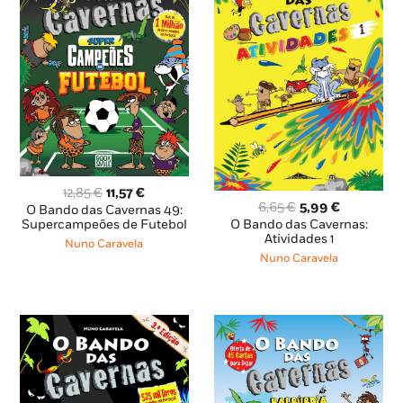
O
O
12,85
€
11,57
€
O
O
6,65
€
5,99
€
preço
preço
O Bando das Cavernas 49:
preço
preço
original
atual
O Bando das Cavernas:
Supercampeões de Futebol
original
atual
Atividades 1
era:
é:
Nuno Caravela
era:
é:
12,85 €.
11,57 €.
Nuno Caravela
6,65 €.
5,99 €.