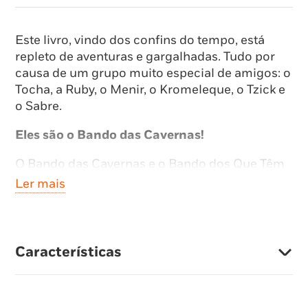
Este livro, vindo dos confins do tempo, está
repleto de aventuras e gargalhadas. Tudo por
causa de um grupo muito especial de amigos: o
Tocha, a Ruby, o Menir, o Kromeleque, o Tzick e
o Sabre.
Eles são o Bando das Cavernas!
O Bando das Cavernas e o Bando dos Que Têm
a Mania Que São Bons preparavam-se para
Ler mais
participar no desfile de piratas quando um
inesperado amigo vindo do espaço tornou o
jogo «Confusão Naval», inventado pelo
Kromeleque, digamos… demasiado realista.
Características
Resultado: quando deram por si já andavam
todos a navegar em barcos piratas, por entre