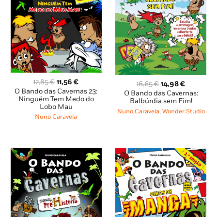
O
O
12,85
€
11,56
€
O
O
16,65
€
14,98
€
preço
preço
O Bando das Cavernas 23:
preço
preço
O Bando das Cavernas:
original
atual
Ninguém Tem Medo do
original
atual
Balbúrdia sem Fim!
Lobo Mau
era:
é:
era:
é:
Nuno Caravela
,
Wonder Studio
12,85 €.
11,56 €.
Nuno Caravela
16,65 €.
14,98 €.