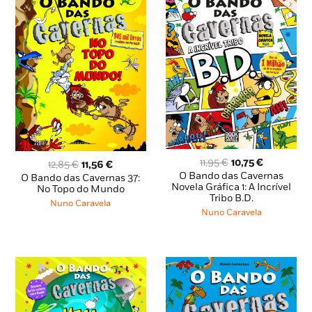
O
O
11,95
€
10,75
€
O
O
12,85
€
11,56
€
preço
preço
O Bando das Cavernas
preço
preço
O Bando das Cavernas 37:
original
atual
Novela Gráfica 1: A Incrível
original
atual
No Topo do Mundo
Tribo B.D.
era:
é:
era:
é:
Nuno Caravela
11,95 €.
10,75 €.
12,85 €.
11,56 €.
Nuno Caravela