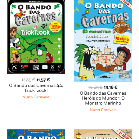
O
O
12,85
€
11,57
€
preço
preço
O Bando das Cavernas 44:
O
O
14,65
€
13,18
€
original
atual
TzickTzock!
preço
preço
O Bando das Cavernas
era:
é:
Nuno Caravela
original
atual
Heróis do Mundo 1: O
12,85 €.
11,57 €.
Monstro Marinho
era:
é:
14,65 €.
13,18 €.
Nuno Caravela