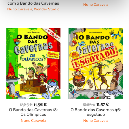
com o Bando das Cavernas
era:
é:
era:
é:
Nuno Caravela
12,85 €.
11,56 €.
4,95 €.
4,46 €.
Nuno Caravela
,
Wonder Studio
O
O
O
O
12,85
€
11,57
€
12,85
€
11,56
€
preço
preço
preço
preço
O Bando das Cavernas 46:
O Bando das Cavernas 18:
original
atual
original
atual
Esgotado
Os Olímpicos
era:
é:
era:
é:
Nuno Caravela
Nuno Caravela
12,85 €.
11,57 €.
12,85 €.
11,56 €.