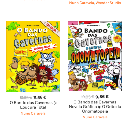
era:
é:
12,85 €.
8,99 €.
Nuno Caravela
,
Wonder Studio
14,65 €.
10,26 €.
O
O
10,95
€
9,86
€
O
O
12,85
€
11,56
€
preço
preço
preço
preço
O Bando das Cavernas
O Bando das Cavernas 3:
original
atual
Novela Gráfica 4: O Grito da
original
atual
Loucura Total
Onomatopeia
era:
é:
era:
é:
Nuno Caravela
10,95 €.
9,86 €.
12,85 €.
11,56 €.
Nuno Caravela