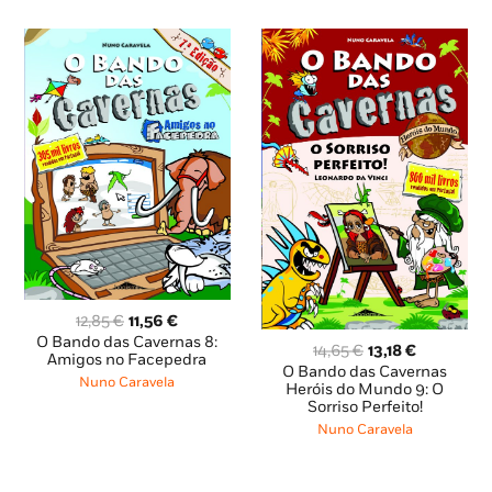
O
O
12,85
€
11,56
€
preço
preço
O Bando das Cavernas 8:
O
O
14,65
€
13,18
€
original
atual
Amigos no Facepedra
preço
preço
O Bando das Cavernas
era:
é:
Nuno Caravela
original
atual
Heróis do Mundo 9: O
12,85 €.
11,56 €.
Sorriso Perfeito!
era:
é:
14,65 €.
13,18 €.
Nuno Caravela