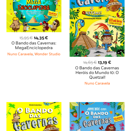
O
O
15,95
€
14,35
€
preço
preço
O Bando das Cavernas:
original
atual
MegaEnciclopedra
era:
é:
Nuno Caravela
,
Wonder Studio
15,95 €.
14,35 €.
O
O
14,65
€
13,19
€
preço
preço
O Bando das Cavernas
original
atual
Heróis do Mundo 10: O
Quetzal!
era:
é:
14,65 €.
13,19 €.
Nuno Caravela