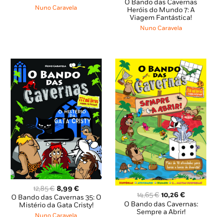
preço
preço
O Bando das Cavernas
era:
é:
Nuno Caravela
original
atual
Heróis do Mundo 7: A
12,85 €.
11,56 €.
Viagem Fantástica!
era:
é:
14,65 €.
13,18 €.
Nuno Caravela
O
O
12,85
€
8,99
€
O
O
14,65
€
10,26
€
preço
preço
O Bando das Cavernas 35: O
preço
preço
O Bando das Cavernas:
original
atual
Mistério da Gata Cristy!
original
atual
Sempre a Abrir!
era:
é:
Nuno Caravela