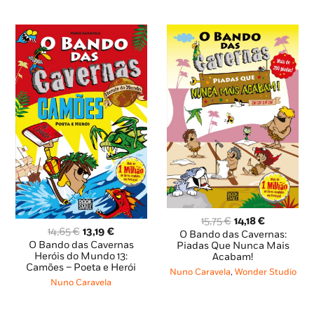
O
O
15,75
€
14,18
€
O
O
14,65
€
13,19
€
preço
preço
O Bando das Cavernas:
preço
preço
O Bando das Cavernas
original
atual
Piadas Que Nunca Mais
original
atual
Heróis do Mundo 13:
Acabam!
era:
é:
Camões – Poeta e Herói
era:
é:
15,75 €.
14,18 €.
Nuno Caravela
,
Wonder Studio
14,65 €.
13,19 €.
Nuno Caravela