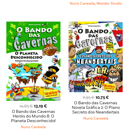
16,65 €.
11,65 €.
4,95 €.
4,46 €.
Nuno Caravela
,
Wonder Studio
O
O
11,95
€
10,75
€
preço
preço
O Bando das Cavernas
O
O
14,65
€
13,19
€
original
atual
Novela Gráfica 2: O Plano
preço
preço
O Bando das Cavernas
Secreto dos Neandertais
era:
é:
original
atual
Heróis do Mundo 8: O
11,95 €.
10,75 €.
Nuno Caravela
Planeta Desconhecido!
era:
é:
14,65 €.
13,19 €.
Nuno Caravela