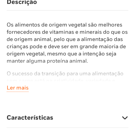
Descrição
Os alimentos de origem vegetal são melhores
fornecedores de vitaminas e minerais do que os
de origem animal, pelo que a alimentação das
crianças pode e deve ser em grande maioria de
origem vegetal, mesmo que a intenção seja
manter alguma proteína animal.
O sucesso da transição para uma alimentação
sem carne está na criatividade, variedade e
Ler mais
planeamento das receitas, e este livro oferece-
lhe sugestões e dicas práticas para ajudar os
seus filhos a darem este pequeno grande passo.
Para além das receitas deliciosas — que
Características
abrangem pratos principais,
acompanhamentos, purés, sopas e molhos —,