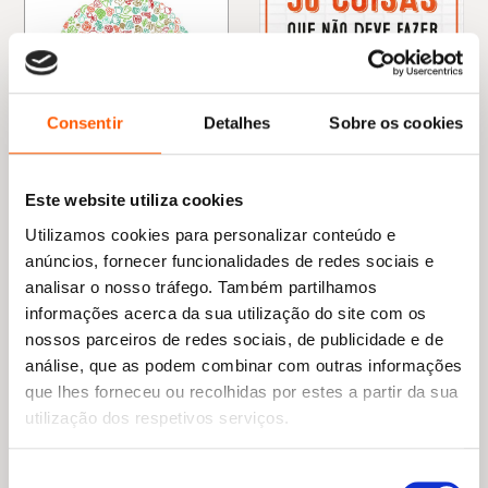
Consentir
Detalhes
Sobre os cookies
Este website utiliza cookies
O
O
O
O
21,98
€
19,78
€
18,85
€
16,97
€
Utilizamos cookies para personalizar conteúdo e
preço
preço
preço
preço
Cérebro e Alimentação
Mais de 50 coisas que não
anúncios, fornecer funcionalidades de redes sociais e
original
atual
original
atual
deve fazer na cozinha
Uma Naidoo
analisar o nosso tráfego. Também partilhamos
era:
é:
era:
é:
Susete Estrela
21,98 €.
19,78 €.
18,85 €.
16,97 €.
informações acerca da sua utilização do site com os
nossos parceiros de redes sociais, de publicidade e de
análise, que as podem combinar com outras informações
que lhes forneceu ou recolhidas por estes a partir da sua
utilização dos respetivos serviços.
Seleção