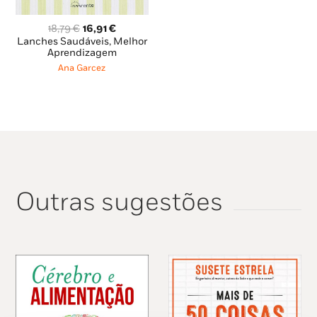
Laura Ferreira, in Prefácio
O
O
18,79
€
16,91
€
preço
preço
Lanches Saudáveis, Melhor
original
atual
Aprendizagem
era:
é:
Ana Garcez
18,79 €.
16,91 €.
Outras sugestões