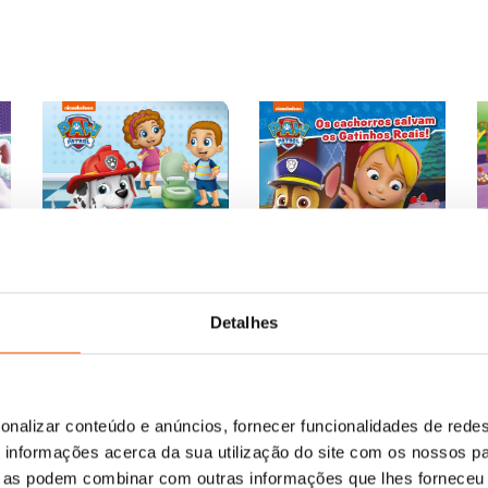
al
1 €.
O
O
6,65
€
5,99
€
O
O
8,85
€
7,97
€
Detalhes
Patrulha Pata: Patrulha do
preço
preço
Os cachorros salvam os
preço
preço
ha
ço
Bacio (Patrulha Pata)
Gatinhos Reais! (Patrulha
original
atual
original
atual
Pata)
Nickelodeon
al
era:
é:
era:
é:
Nickelodeon
6,65 €.
5,99 €.
8,85 €.
7,97 €.
onalizar conteúdo e anúncios, fornecer funcionalidades de redes
 €.
informações acerca da sua utilização do site com os nossos pa
ue as podem combinar com outras informações que lhes forneceu 