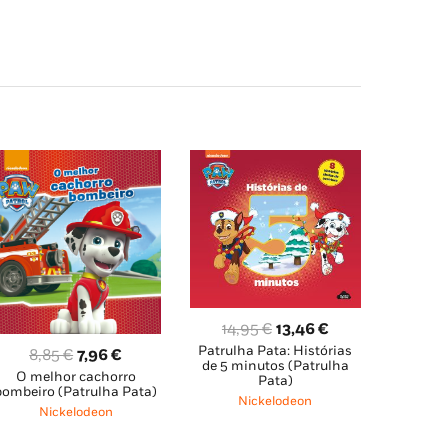
O
O
14,95
€
13,46
€
Patrulha Pata: Histórias
preço
preço
O
O
8,85
€
7,96
€
de 5 minutos (Patrulha
original
atual
O melhor cachorro
preço
preço
Pata)
bombeiro (Patrulha Pata)
era:
é:
original
atual
Nickelodeon
Nickelodeon
14,95 €.
13,46 €.
era:
é: