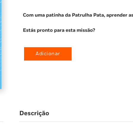
Com uma patinha da Patrulha Pata, aprender as l
Estás pronto para esta missão?
Adicionar
Quantidade
de
Números,
letras
e
muito
mais
(Patrulha
Descrição
Pata)