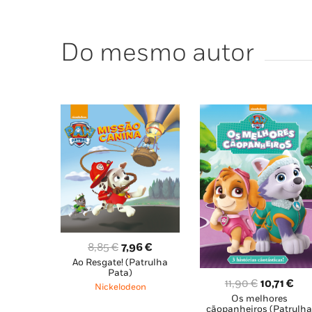
Do mesmo autor
O
O
8,85
€
7,96
€
Ao Resgate! (Patrulha
preço
preço
Pata)
original
atual
O
O
11,90
€
10,71
€
Nickelodeon
era:
é:
Os melhores
preço
pre
cãopanheiros (Patrulh