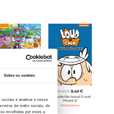
8,85 €.
7,96 €.
Sobre os cookies
O
O
10,95
€
9,85
€
O
O
10,45
€
9,40
€
Procura e encontra
preço
preço
Que vida tão louca! (Loud
preço
preço
(Patrulha Pata)
 sociais e analisar o nosso
original
atual
House 3)
Nickelodeon
original
atual
rceiros de redes sociais, de
Nickelodeon
era:
é:
era:
é:
ou recolhidas por estes a
10,95 €.
9,85 €.