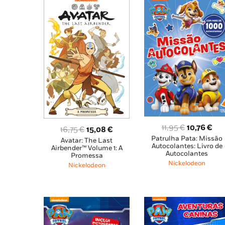
O
O
11,95
€
10,76
€
O
O
16,75
€
15,08
€
Patrulha Pata: Missão
preço
pre
Avatar: The Last
preço
preço
Autocolantes: Livro de
Airbender™ Volume 1: A
original
atu
original
atual
Autocolantes
Promessa
era:
é:
Nickelodeon
era:
é:
Nickelodeon
11,95 €.
10,
16,75 €.
15,08 €.