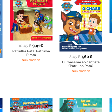
O
O
10,45
€
9,41
€
Patrulha Pata: Patrulha
preço
preço
Pirata
O
O
8,45
€
7,60
€
original
atual
Nickelodeon
O Chase vai ao dentista
preço
preço
era:
é:
(Patrulha Pata)
original
atual
ço
10,45 €.
9,41 €.
Nickelodeon
era:
é:
al
8,45 €.
7,60 €.
76 €.