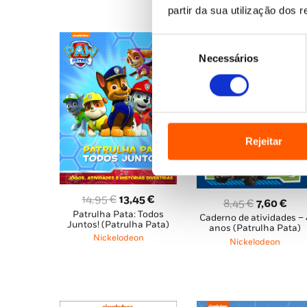
16,75 €.
15,08 €.
partir da sua utilização dos 
Seleção
Necessários
de
consentimento
Rejeitar
O
O
14,95
€
13,45
€
O
O
8,45
€
7,60
€
Patrulha Pata: Todos
preço
preço
Caderno de atividades – 
preço
pre
Juntos! (Patrulha Pata)
anos (Patrulha Pata)
original
atual
original
atu
Nickelodeon
Nickelodeon
era:
é:
era:
é:
14,95 €.
13,45 €.
8,45 €.
7,60