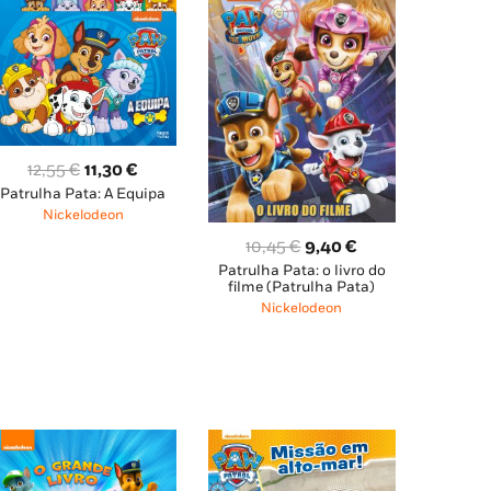
O
O
12,55
€
11,30
€
Patrulha Pata: A Equipa
preço
preço
Nickelodeon
original
atual
O
O
10,45
€
9,40
€
era:
é:
Patrulha Pata: o livro do
preço
preço
12,55 €.
11,30 €.
filme (Patrulha Pata)
original
atual
Nickelodeon
era:
é:
10,45 €.
9,40 €.