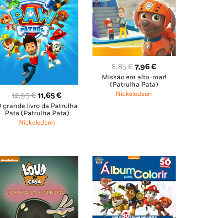
O
O
8,85
€
7,96
€
Missão em alto-mar!
preço
preço
(Patrulha Pata)
original
atual
O
O
Nickelodeon
12,95
€
11,65
€
era:
é:
 grande livro da Patrulha
preço
preço
8,85 €.
7,96 €.
Pata (Patrulha Pata)
original
atual
Nickelodeon
era:
é:
12,95 €.
11,65 €.