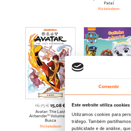
8,85 €.
7,96 €.
original
atu
Pata)
era:
é:
Nickelodeon
11,90 €.
10,7
Consentir
O
O
8,85
€
7,96
€
Gatinha a bordo! (Patrul
preço
pre
Pata)
original
atu
Nickelodeon
O
O
Este website utiliza cookies
16,75
€
15,08
€
era:
é:
Avatar: The Last
preço
preço
Utilizamos cookies para pers
8,85 €.
7,96
Airbender™ Volume 2: A
original
atual
Busca
tráfego. Também partilhamos 
era:
é:
Nickelodeon
publicidade e de análise, q