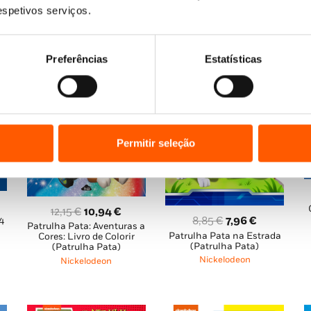
respetivos serviços.
Preferências
Estatísticas
Permitir seleção
O
O
12,15
€
10,94
€
O
O
8,85
€
7,96
€
4
ço
Patrulha Pata: Aventuras a
preço
preço
Patrulha Pata na Estrada
preço
preço
Cores: Livro de Colorir
al
original
atual
(Patrulha Pata)
(Patrulha Pata)
original
atual
era:
é:
Nickelodeon
Nickelodeon
era:
é:
 €.
12,15 €.
10,94 €.
8,85 €.
7,96 €.