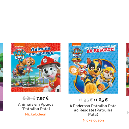
O
O
8,85
€
7,97
€
O
O
12,95
€
11,65
€
Animais em Apuros
preço
preço
A Poderosa Patrulha Pata
preço
preço
(Patrulha Pata)
ao Resgate (Patrulha
original
atual
original
atual
Pata)
Nickelodeon
era:
é:
era:
é:
Nickelodeon
ço
8,85 €.
7,97 €.
12,95 €.
11,65 €.
a