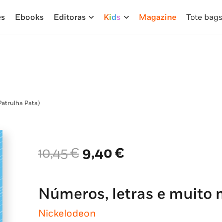
es
Ebooks
Editoras
K
i
d
s
Magazine
Tote bag
Patrulha Pata)
O
O
10,45
€
9,40
€
preço
preço
original
atual
era:
é:
Números, letras e muito 
10,45 €.
9,40 €.
Nickelodeon