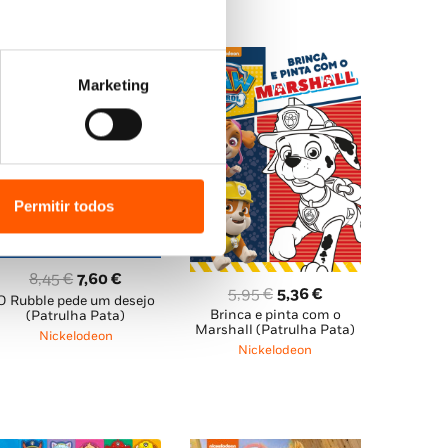
10,45 €.
9,40 €.
Marketing
Permitir todos
O
O
8,45
€
7,60
€
O
O
5,95
€
5,36
€
O Rubble pede um desejo
preço
preço
Brinca e pinta com o
preço
preço
(Patrulha Pata)
original
atual
Marshall (Patrulha Pata)
Nickelodeon
original
atual
era:
é:
Nickelodeon
era:
é:
8,45 €.
7,60 €.
5,95 €.
5,36 €.