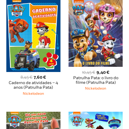
O
O
10,45
€
9,40
€
O
O
preço
preço
8,45
€
7,60
€
Patrulha Pata: o livro do
preço
preço
original
atual
filme (Patrulha Pata)
Caderno de atividades – 4
original
atual
anos (Patrulha Pata)
era:
é:
Nickelodeon
era:
é:
10,45 €.
9,40 €.
Nickelodeon
8,45 €.
7,60 €.