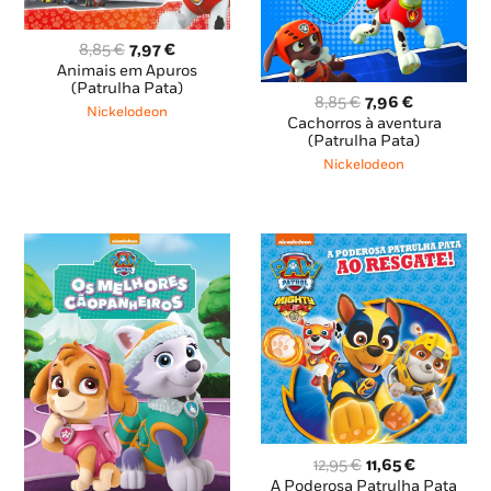
O
O
8,85
€
7,97
€
preço
preço
Animais em Apuros
original
atual
(Patrulha Pata)
O
O
8,85
€
7,96
€
era:
é:
Nickelodeon
preço
preço
Cachorros à aventura
8,85 €.
7,97 €.
original
atual
(Patrulha Pata)
era:
é:
Nickelodeon
8,85 €.
7,96 €.
O
O
12,95
€
11,65
€
preço
preço
A Poderosa Patrulha Pata