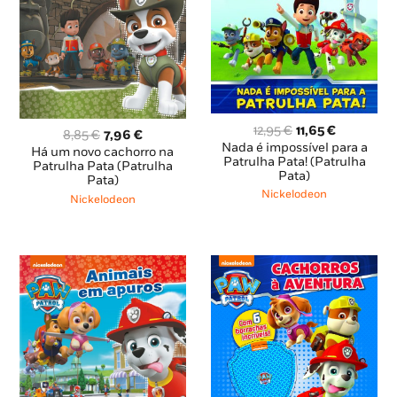
O
O
12,95
€
11,65
€
O
O
8,85
€
7,96
€
preço
preço
Nada é impossível para a
preço
preço
Há um novo cachorro na
original
atual
Patrulha Pata! (Patrulha
original
atual
Patrulha Pata (Patrulha
Pata)
era:
é:
Pata)
era:
é:
12,95 €.
11,65 €.
Nickelodeon
8,85 €.
7,96 €.
Nickelodeon