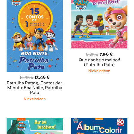
O
O
8,85
€
7,96
€
preço
preço
Que ganhe o melhor!
original
atual
(Patrulha Pata)
era:
é:
Nickelodeon
8,85 €.
7,96 €.
O
O
14,95
€
13,46
€
preço
preço
Patrulha Pata: 15 Contos de 1
original
atual
Minuto: Boa Noite, Patrulha
Pata
era:
é:
14,95 €.
13,46 €.
Nickelodeon