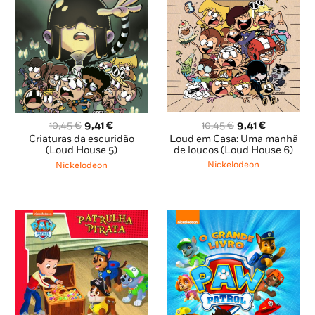
O
O
O
O
10,45
€
9,41
€
10,45
€
9,41
€
preço
preço
preço
preço
Loud em Casa: Uma manhã
Criaturas da escuridão
original
atual
original
atual
de loucos (Loud House 6)
(Loud House 5)
era:
é:
era:
é:
Nickelodeon
Nickelodeon
10,45 €.
9,41 €.
10,45 €.
9,41 €.