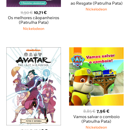
original
atual
ao Resgate (Patrulha Pata)
era:
é:
Nickelodeon
O
O
11,90
€
10,71
€
12,95 €.
11,65 €.
preço
preço
Os melhores cãopanheiros
original
atual
(Patrulha Pata)
era:
é:
Nickelodeon
11,90 €.
10,71 €.
O
O
8,85
€
7,96
€
preço
preço
Vamos salvar o comboio
original
atual
(Patrulha Pata)
era:
é:
Nickelodeon