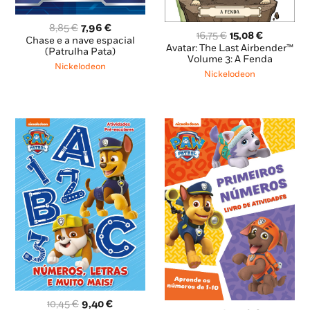
O
O
8,85
€
7,96
€
O
O
16,75
€
15,08
€
preço
preço
Chase e a nave espacial
preço
preço
Avatar: The Last Airbender™
original
atual
(Patrulha Pata)
original
atual
Volume 3: A Fenda
era:
é:
Nickelodeon
era:
é:
Nickelodeon
8,85 €.
7,96 €.
16,75 €.
15,08 €.
O
O
10,45
€
9,40
€