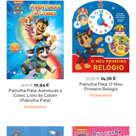
O
O
15,95
€
14,36
€
preço
preço
Patrulha Pata: O Meu
O
O
12,15
€
10,94
€
original
atual
Primeiro Relógio
preço
preço
Patrulha Pata: Aventuras a
era:
é:
original
atual
Cores: Livro de Colorir
Nickelodeon
15,95 €.
14,36 €.
(Patrulha Pata)
era:
é:
12,15 €.
10,94 €.
Nickelodeon