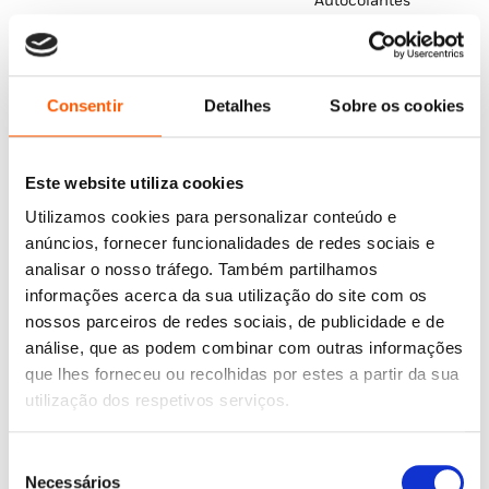
Autocolantes
era:
é:
11,95 €.
10,76 €.
Nickelodeon
Consentir
Detalhes
Sobre os cookies
Este website utiliza cookies
Utilizamos cookies para personalizar conteúdo e
anúncios, fornecer funcionalidades de redes sociais e
analisar o nosso tráfego. Também partilhamos
informações acerca da sua utilização do site com os
nossos parceiros de redes sociais, de publicidade e de
análise, que as podem combinar com outras informações
O
O
11,95
€
10,76
€
que lhes forneceu ou recolhidas por estes a partir da sua
preço
preço
Patrulha Pata: O Superfilme
utilização dos respetivos serviços.
original
atual
(Patrulha Pata)
O
O
9,90
€
8,91
€
era:
é:
preço
preço
Que loucura de família!
Nickelodeon
11,95 €.
10,76 €.
original
atual
(Loud House 4)
Seleção
era:
é:
Nickelodeon
Necessários
9,90 €.
8,91 €.
de