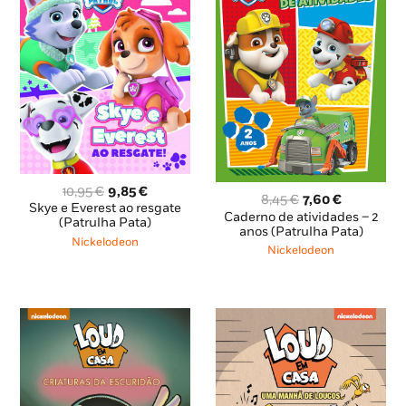
O
O
10,95
€
9,85
€
O
O
8,45
€
7,60
€
preço
preço
Skye e Everest ao resgate
preço
preço
Caderno de atividades – 2
original
atual
(Patrulha Pata)
original
atual
anos (Patrulha Pata)
era:
é:
Nickelodeon
era:
é:
Nickelodeon
10,95 €.
9,85 €.
8,45 €.
7,60 €.