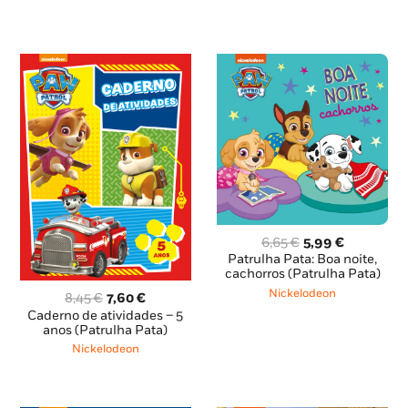
O
O
6,65
€
5,99
€
preço
preço
Patrulha Pata: Boa noite,
original
atual
cachorros (Patrulha Pata)
era:
é:
Nickelodeon
O
O
8,45
€
7,60
€
6,65 €.
5,99 €.
preço
preço
Caderno de atividades – 5
original
atual
anos (Patrulha Pata)
era:
é:
Nickelodeon
8,45 €.
7,60 €.