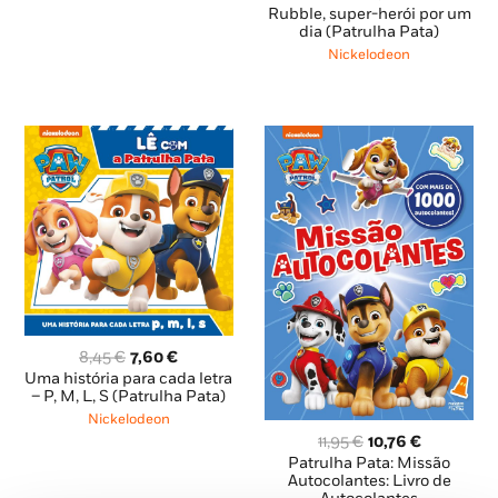
preço
preço
Rubble, super-herói por um
original
atual
dia (Patrulha Pata)
era:
é:
Nickelodeon
8,85 €.
7,96 €.
O
O
8,45
€
7,60
€
preço
preço
Uma história para cada letra
original
atual
– P, M, L, S (Patrulha Pata)
era:
é:
Nickelodeon
8,45 €.
7,60 €.
O
O
11,95
€
10,76
€
preço
preço
Patrulha Pata: Missão
original
atual
Autocolantes: Livro de