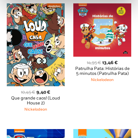
O
O
14,95
€
13,46
€
preço
preço
Patrulha Pata: Histórias de
original
atual
5 minutos (Patrulha Pata)
era:
é:
Nickelodeon
14,95 €.
13,46 €.
O
O
10,45
€
9,40
€
preço
preço
Que grande caos! (Loud
original
atual
House 2)
era:
é:
Nickelodeon
10,45 €.
9,40 €.