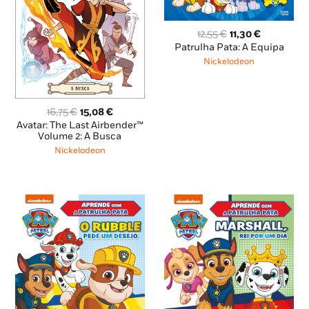
O
O
12,55
€
11,30
€
preço
preço
Patrulha Pata: A Equipa
original
atual
Nickelodeon
era:
é:
12,55 €.
11,30 €.
O
O
16,75
€
15,08
€
preço
preço
Avatar: The Last Airbender™
original
atual
Volume 2: A Busca
era:
é:
Nickelodeon
16,75 €.
15,08 €.