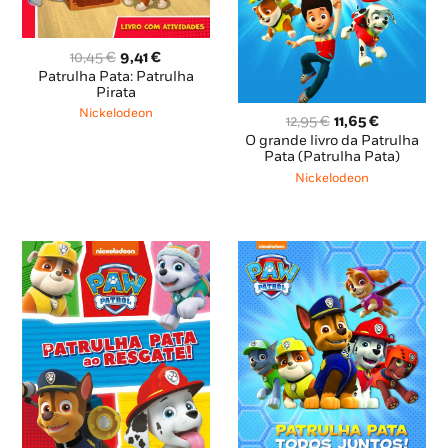
O
O
10,45
€
9,41
€
preço
preço
Patrulha Pata: Patrulha
original
atual
Pirata
era:
é:
Nickelodeon
O
O
12,95
€
11,65
€
10,45 €.
9,41 €.
preço
preço
O grande livro da Patrulha
original
atual
Pata (Patrulha Pata)
era:
é:
Nickelodeon
12,95 €.
11,65 €.