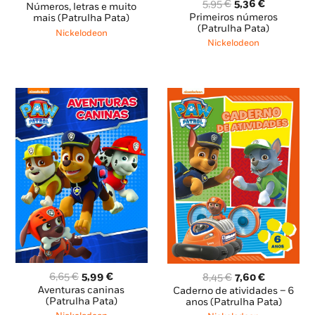
O
O
5,95
€
5,36
€
preço
preço
Números, letras e muito
preço
preço
Primeiros números
original
atual
mais (Patrulha Pata)
original
atual
(Patrulha Pata)
era:
é:
Nickelodeon
era:
é:
10,45 €.
9,40 €.
Nickelodeon
5,95 €.
5,36 €.
O
O
O
O
6,65
€
5,99
€
8,45
€
7,60
€
preço
preço
preço
preço
Aventuras caninas
Caderno de atividades – 6
original
atual
(Patrulha Pata)
original
atual
anos (Patrulha Pata)
era:
é:
era:
é: