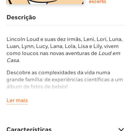
excerto
Descrição
Lincoln Loud e suas dez irmãs, Leni, Lori, Luna,
Luan, Lynn, Lucy, Lana, Lola, Lisa e Lily, vivem
como loucos nas novas aventuras de
Loud em
Casa
.
Descobre as complexidades da vida numa
grande família: de experiências científicas a um
álbum de fotos de bebés!
Mas isso não é tudo … Desde que se mudaram
Ler mais
para a cidade grande (e longe da família Loud e
Royal Woods), as coisas mudaram muito para
Bobby Santiago e Ronnie Anne.
Características