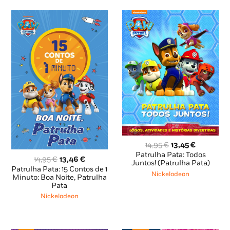
O
O
14,95
€
13,45
€
preço
preço
Patrulha Pata: Todos
O
O
14,95
€
13,46
€
original
atual
Juntos! (Patrulha Pata)
preço
preço
Patrulha Pata: 15 Contos de 1
era:
é:
Nickelodeon
original
atual
Minuto: Boa Noite, Patrulha
14,95 €.
13,45 €.
Pata
era:
é:
14,95 €.
13,46 €.
Nickelodeon