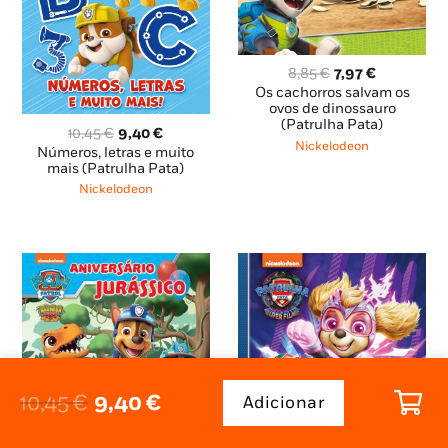
O
O
8,85
€
7,97
€
preço
preço
Os cachorros salvam os
original
atual
ovos de dinossauro
(Patrulha Pata)
era:
é:
O
O
10,45
€
9,40
€
8,85 €.
7,97 €.
Nickelodeon
preço
preço
Números, letras e muito
original
atual
mais (Patrulha Pata)
era:
é:
Nickelodeon
10,45 €.
9,40 €.
O
O
10,45
€
9,40
€
Adicionar
Quantidade
preço
preço
de