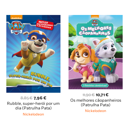
10,45 €.
9,41 €.
O
O
11,90
€
10,71
€
O
O
8,85
€
7,96
€
preço
preço
Os melhores cãopanheiros
preço
preço
Rubble, super-herói por um
original
atual
(Patrulha Pata)
original
atual
dia (Patrulha Pata)
era:
é:
Nickelodeon
era:
é:
Nickelodeon
11,90 €.
10,71 €.
8,85 €.
7,96 €.