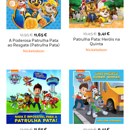
O
O
10,45
€
9,41
€
O
O
12,95
€
11,65
€
preço
preço
Patrulha Pata: Heróis na
preço
preço
A Poderosa Patrulha Pata
original
atual
Quinta
original
atual
ao Resgate (Patrulha Pata)
era:
é:
era:
é:
Nickelodeon
Nickelodeon
10,45 €.
9,41 €.
12,95 €.
11,65 €.
O
O
O
O
12,95
€
11,65
€
10,45
€
9,41
€