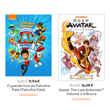
6,65 €.
5,99 €.
O
O
12,95
€
11,65
€
O
O
preço
preço
16,75
€
15,08
€
O grande livro da Patrulha
preço
preço
original
atual
Pata (Patrulha Pata)
Avatar: The Last Airbender™
original
atual
era:
é:
Volume 2: A Busca
Nickelodeon
era:
é:
12,95 €.
11,65 €.
Nickelodeon
16,75 €.
15,08 €.