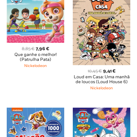
O
O
8,85
€
7,96
€
preço
preço
Que ganhe o melhor!
original
atual
(Patrulha Pata)
era:
é:
Nickelodeon
8,85 €.
7,96 €.
O
O
10,45
€
9,41
€
preço
preço
Loud em Casa: Uma manhã
original
atual
de loucos (Loud House 6)
era:
é:
Nickelodeon
10,45 €.
9,41 €.