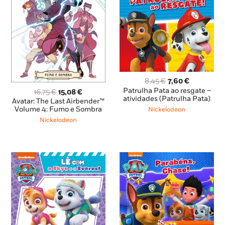
O
O
8,45
€
7,60
€
preço
preço
Patrulha Pata ao resgate –
O
O
16,75
€
15,08
€
original
atual
atividades (Patrulha Pata)
preço
preço
Avatar: The Last Airbender™
era:
é:
original
atual
Volume 4: Fumo e Sombra
Nickelodeon
8,45 €.
7,60 €.
era:
é:
Nickelodeon
16,75 €.
15,08 €.