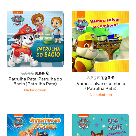
O
O
6,65
€
5,99
€
O
O
8,85
€
7,96
€
preço
preço
Patrulha Pata: Patrulha do
preço
preço
Vamos salvar o comboio
original
atual
Bacio (Patrulha Pata)
original
atual
(Patrulha Pata)
era:
é:
Nickelodeon
era:
é:
6,65 €.
5,99 €.
Nickelodeon
8,85 €.
7,96 €.