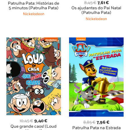
O
O
preço
preço
8,45
€
7,61
€
Patrulha Pata: Histórias de
preço
preço
original
atual
5 minutos (Patrulha Pata)
Os ajudantes do Pai Natal
original
atual
(Patrulha Pata)
era:
é:
Nickelodeon
era:
é:
14,95 €.
13,46 €.
Nickelodeon
8,45 €.
7,61 €.
O
O
10,45
€
9,40
€
O
O
8,85
€
7,96
€
preço
preço
Que grande caos! (Loud
preço
preço
Patrulha Pata na Estrada