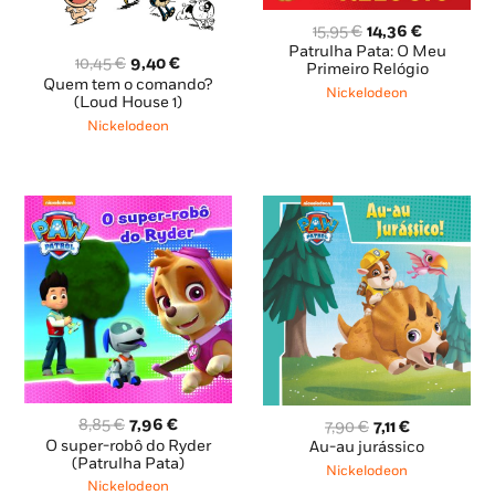
O
O
15,95
€
14,36
€
preço
preço
Patrulha Pata: O Meu
O
O
10,45
€
9,40
€
original
atual
Primeiro Relógio
preço
preço
Quem tem o comando?
era:
é:
Nickelodeon
original
atual
(Loud House 1)
15,95 €.
14,36 €.
era:
é:
Nickelodeon
10,45 €.
9,40 €.
O
O
O
O
8,85
€
7,96
€
7,90
€
7,11
€
preço
preço
preço
preço
O super-robô do Ryder
Au-au jurássico
original
atual
(Patrulha Pata)
original
atual
Nickelodeon
era:
é:
era:
é:
Nickelodeon