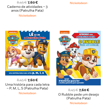
O
O
era:
é:
8,45
€
7,60
€
Nickelodeon
preço
preço
8,85 €.
7,96 €.
Caderno de atividades – 3
original
atual
anos (Patrulha Pata)
era:
é:
Nickelodeon
8,45 €.
7,60 €.
O
O
8,45
€
7,60
€
preço
preço
Uma história para cada letra
original
atual
– P, M, L, S (Patrulha Pata)
O
O
8,45
€
7,60
€
era:
é:
Nickelodeon
preço
preço
O Rubble pede um desejo
8,45 €.
7,60 €.
original
atual
(Patrulha Pata)
era:
é:
Nickelodeon