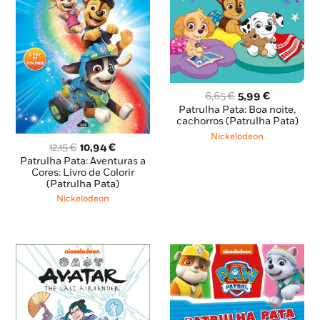
O
O
6,65
€
5,99
€
preço
preço
Patrulha Pata: Boa noite,
original
atual
cachorros (Patrulha Pata)
era:
é:
Nickelodeon
O
O
6,65 €.
5,99 €.
12,15
€
10,94
€
preço
preço
Patrulha Pata: Aventuras a
original
atual
Cores: Livro de Colorir
(Patrulha Pata)
era:
é:
12,15 €.
10,94 €.
Nickelodeon