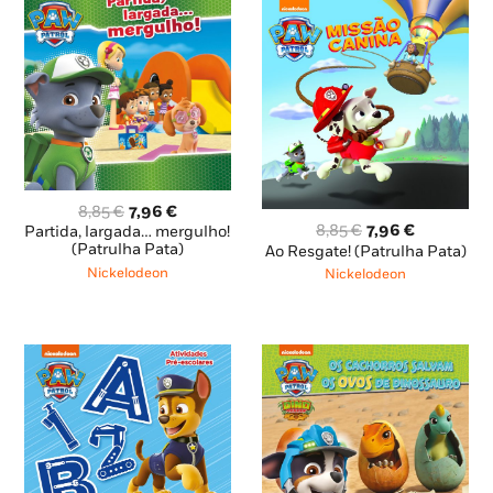
O
O
8,85
€
7,96
€
O
O
preço
preço
8,85
€
7,96
€
Partida, largada… mergulho!
preço
preço
original
atual
(Patrulha Pata)
Ao Resgate! (Patrulha Pata)
original
atual
era:
é:
Nickelodeon
Nickelodeon
era:
é:
8,85 €.
7,96 €.
8,85 €.
7,96 €.