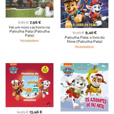
O
O
8,85
€
7,96
€
preço
preço
Há um novo cachorro na
original
atual
Patrulha Pata (Patrulha
O
O
10,45
€
9,40
€
Pata)
era:
é:
preço
preço
Patrulha Pata: o livro do
8,85 €.
7,96 €.
Nickelodeon
original
atual
filme (Patrulha Pata)
era:
é:
Nickelodeon
10,45 €.
9,40 €.
O
O
14,95
€
13,46
€