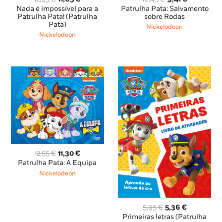
preço
preço
preço
preço
Nada é impossível para a
Patrulha Pata: Salvamento
original
atual
original
atual
Patrulha Pata! (Patrulha
sobre Rodas
Pata)
era:
é:
era:
é:
Nickelodeon
12,95 €.
11,65 €.
10,45 €.
9,41 €.
Nickelodeon
O
O
12,55
€
11,30
€
preço
preço
Patrulha Pata: A Equipa
original
atual
Nickelodeon
era:
é:
12,55 €.
11,30 €.
O
O
5,95
€
5,36
€
preço
preço
Primeiras letras (Patrulha