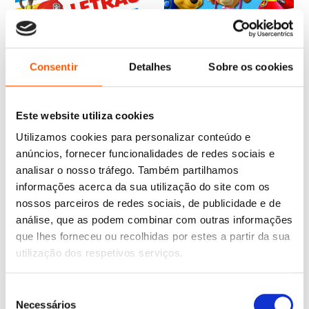
Consentir
Detalhes
Sobre os cookies
Este website utiliza cookies
O
O
5,95
€
5,36
€
O
O
preço
preço
5,95
€
5,36
€
Prontos para a ação
Utilizamos cookies para personalizar conteúdo e
preço
preço
original
atual
(Patrulha Pata)
Primeiras letras (Patrulha
original
atual
era:
é:
Pata)
anúncios, fornecer funcionalidades de redes sociais e
Nickelodeon
era:
é:
5,95 €.
5,36 €.
Nickelodeon
analisar o nosso tráfego. Também partilhamos
5,95 €.
5,36 €.
informações acerca da sua utilização do site com os
nossos parceiros de redes sociais, de publicidade e de
análise, que as podem combinar com outras informações
que lhes forneceu ou recolhidas por estes a partir da sua
utilização dos respetivos serviços.
Seleção
Necessários
de