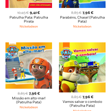
O
O
O
O
10,45
€
9,41
€
8,85
€
7,96
€
preço
preço
preço
preço
Patrulha Pata: Patrulha
Parabéns, Chase! (Patrulha
original
atual
original
atual
Pirata
Pata)
era:
é:
era:
é:
Nickelodeon
Nickelodeon
10,45 €.
9,41 €.
8,85 €.
7,96 €.
O
O
8,85
€
7,96
€
O
O
8,85
€
7,96
€
preço
preço
Missão em alto-mar!
preço
preço
Vamos salvar o comboio
original
atual
(Patrulha Pata)
original
atual
(Patrulha Pata)
era:
é:
Nickelodeon
era:
é: