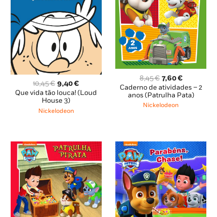
O
O
8,45
€
7,60
€
O
O
10,45
€
9,40
€
preço
preço
Caderno de atividades – 2
preço
preço
Que vida tão louca! (Loud
original
atual
anos (Patrulha Pata)
original
atual
House 3)
era:
é:
Nickelodeon
era:
é:
Nickelodeon
8,45 €.
7,60 €.
10,45 €.
9,40 €.