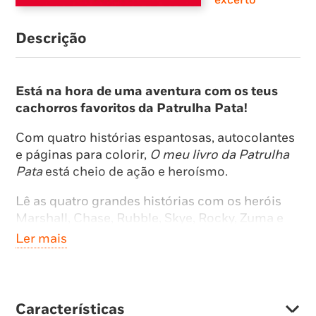
Descrição
Está na hora de uma aventura com os teus
cachorros favoritos da Patrulha Pata!
Com quatro histórias espantosas, autocolantes
e páginas para colorir,
O meu livro da Patrulha
Pata
está cheio de ação e heroísmo.
Lê as quatro grandes histórias com os heróis
Marshall, Chase, Rubble, Skye, Rocky, Zuma e
Everest.
Ler mais
Características