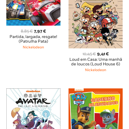
O
O
8,85
€
7,97
€
preço
preço
Partida, largada, resgate!
original
atual
(Patrulha Pata)
era:
é:
Nickelodeon
8,85 €.
7,97 €.
O
O
10,45
€
9,41
€
preço
preço
Loud em Casa: Uma manhã
original
atual
de loucos (Loud House 6)
era:
é:
Nickelodeon
10,45 €.
9,41 €.