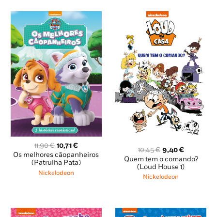
O
O
11,90
€
10,71
€
O
O
10,45
€
9,40
€
preço
preço
Os melhores cãopanheiros
preço
preço
Quem tem o comando?
original
atual
(Patrulha Pata)
original
atual
(Loud House 1)
era:
é:
Nickelodeon
era:
é:
Nickelodeon
11,90 €.
10,71 €.
10,45 €.
9,40 €.