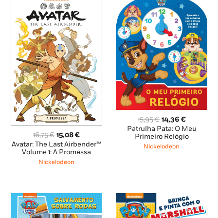
O
O
15,95
€
14,36
€
preço
preço
Patrulha Pata: O Meu
O
O
16,75
€
15,08
€
original
atual
Primeiro Relógio
preço
preço
Avatar: The Last Airbender™
era:
é:
Nickelodeon
original
atual
Volume 1: A Promessa
15,95 €.
14,36 €.
era:
é:
Nickelodeon
16,75 €.
15,08 €.