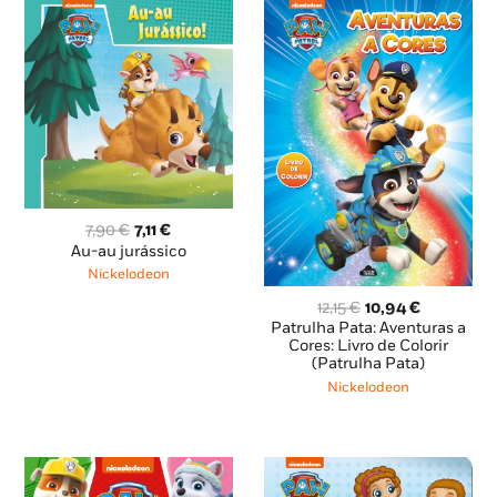
O
O
7,90
€
7,11
€
preço
preço
Au-au jurássico
original
atual
Nickelodeon
era:
é:
O
O
12,15
€
10,94
€
7,90 €.
7,11 €.
preço
preço
Patrulha Pata: Aventuras a
original
atual
Cores: Livro de Colorir
(Patrulha Pata)
era:
é:
12,15 €.
10,94 €.
Nickelodeon