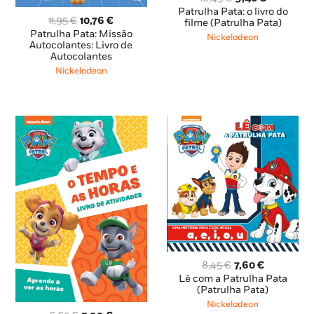
preço
preço
Patrulha Pata: o livro do
O
O
11,95
€
10,76
€
original
atual
filme (Patrulha Pata)
preço
preço
Patrulha Pata: Missão
era:
é:
Nickelodeon
original
atual
Autocolantes: Livro de
10,45 €.
9,40 €.
Autocolantes
era:
é:
11,95 €.
10,76 €.
Nickelodeon
O
O
8,45
€
7,60
€
preço
preço
Lê com a Patrulha Pata
original
atual
(Patrulha Pata)
era:
é:
Nickelodeon