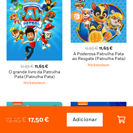
O
O
12,95
€
11,65
€
preço
preço
A Poderosa Patrulha Pata
original
atual
ao Resgate (Patrulha Pata)
era:
é:
Nickelodeon
O
O
12,95
€
11,65
€
12,95 €.
11,65 €.
preço
preço
O grande livro da Patrulha
original
atual
Pata (Patrulha Pata)
era:
é:
Nickelodeon
12,95 €.
11,65 €.
O
O
19,45
€
17,50
€
Adicionar
Quantidade
preço
preço
de