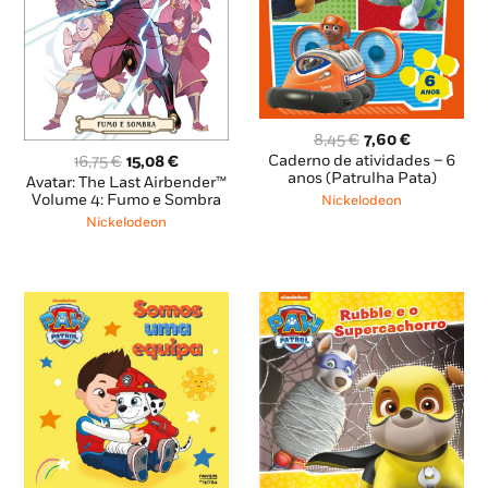
O
O
8,45
€
7,60
€
preço
preço
O
O
Caderno de atividades – 6
16,75
€
15,08
€
original
atual
anos (Patrulha Pata)
preço
preço
Avatar: The Last Airbender™
era:
é:
original
atual
Volume 4: Fumo e Sombra
Nickelodeon
8,45 €.
7,60 €.
era:
é:
Nickelodeon
16,75 €.
15,08 €.