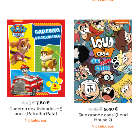
8,85 €.
7,96 €.
Nickelodeon
8,85 €.
7,96 €.
O
O
8,45
€
7,60
€
preço
preço
O
O
Caderno de atividades – 5
10,45
€
9,40
€
original
atual
anos (Patrulha Pata)
preço
preço
Que grande caos! (Loud
era:
é:
original
atual
House 2)
Nickelodeon
8,45 €.
7,60 €.
era:
é:
Nickelodeon
10,45 €.
9,40 €.