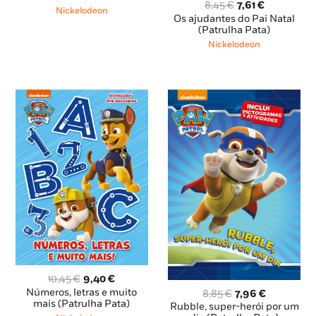
O
O
8,45
€
7,61
€
era:
é:
Nickelodeon
preço
preço
Os ajudantes do Pai Natal
10,95 €.
9,85 €.
original
atual
(Patrulha Pata)
era:
é:
Nickelodeon
8,45 €.
7,61 €.
O
O
10,45
€
9,40
€
preço
preço
O
O
Números, letras e muito
8,85
€
7,96
€
original
atual
mais (Patrulha Pata)
preço
preço
Rubble, super-herói por um