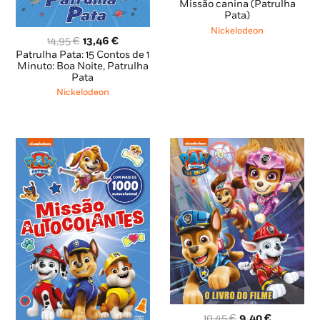
preço
preço
Missão canina (Patrulha
original
atual
Pata)
era:
é:
Nickelodeon
O
O
8,85 €.
7,96 €.
14,95
€
13,46
€
preço
preço
Patrulha Pata: 15 Contos de 1
original
atual
Minuto: Boa Noite, Patrulha
Pata
era:
é:
14,95 €.
13,46 €.
Nickelodeon
O
O
10,45
€
9,40
€