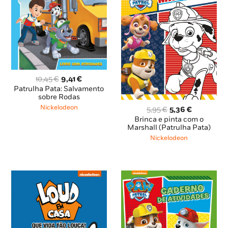
O
O
10,45
€
9,41
€
preço
preço
Patrulha Pata: Salvamento
original
atual
sobre Rodas
era:
é:
Nickelodeon
O
O
5,95
€
5,36
€
10,45 €.
9,41 €.
preço
preço
Brinca e pinta com o
original
atual
Marshall (Patrulha Pata)
era:
é:
Nickelodeon
5,95 €.
5,36 €.