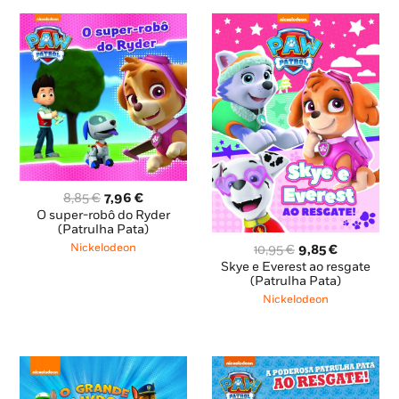
O
O
8,85
€
7,96
€
preço
preço
O super-robô do Ryder
original
atual
(Patrulha Pata)
era:
é:
O
O
Nickelodeon
10,95
€
9,85
€
8,85 €.
7,96 €.
preço
preço
Skye e Everest ao resgate
original
atual
(Patrulha Pata)
era:
é:
Nickelodeon
10,95 €.
9,85 €.