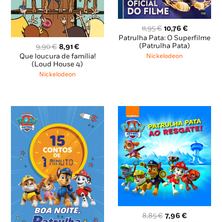
O
O
11,95
€
10,76
€
preço
preço
Patrulha Pata: O Superfilme
original
atual
(Patrulha Pata)
O
O
9,90
€
8,91
€
era:
é:
preço
preço
Que loucura de família!
Nickelodeon
11,95 €.
10,76 €.
original
atual
(Loud House 4)
era:
é:
Nickelodeon
9,90 €.
8,91 €.
O
O
8,85
€
7,96
€