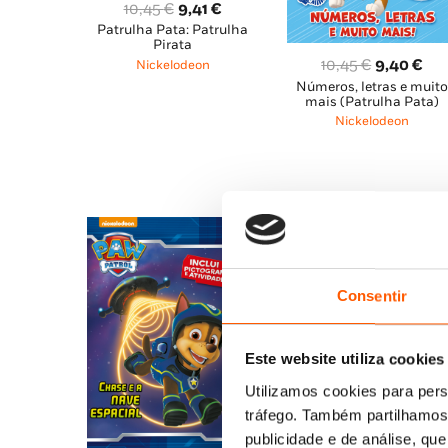
O
O
10,45
€
9,41
€
Patrulha Pata: Patrulha
preço
preço
Pirata
original
atual
O
O
10,45
€
9,40
€
Nickelodeon
era:
é:
Números, letras e muit
preço
pre
mais (Patrulha Pata)
10,45 €.
9,41 €.
original
atu
Nickelodeon
era:
é:
10,45 €.
9,4
Consentir
Este website utiliza cookies
Utilizamos cookies para pers
O
O
10,45
€
9,41
€
tráfego. Também partilhamos 
Patrulha Pata:
preço
pre
publicidade e de análise, q
Salvamento sobre Roda