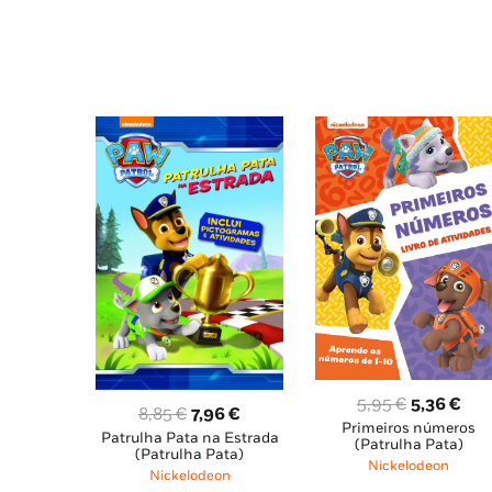
7,85 €.
7,07
8,85 €.
7,97 €.
O
O
5,95
€
5,36
€
O
O
8,85
€
7,96
€
Primeiros números
preço
pre
Patrulha Pata na Estrada
preço
preço
(Patrulha Pata)
(Patrulha Pata)
original
atu
original
atual
Nickelodeon
Nickelodeon
era:
é: