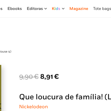
es
Ebooks
Editoras
K
i
d
s
Magazine
Tote bag
House 4)
O
O
9,90
€
8,91
€
preço
preço
original
atual
era:
é:
Que loucura de família! 
9,90 €.
8,91 €.
Nickelodeon