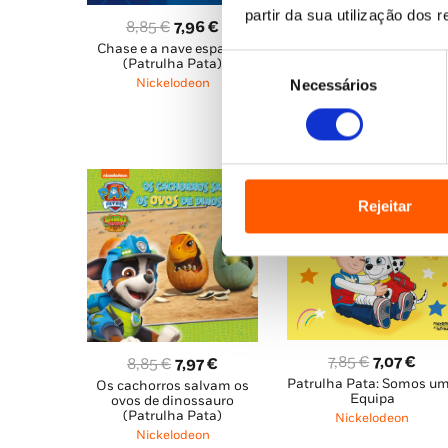
original
atu
partir da sua utilização dos 
Nickelodeon
O
O
8,85
€
7,96
€
era:
é:
Chase e a nave espacial
preço
preço
10,45 €.
9,41
Seleção
(Patrulha Pata)
original
atual
Necessários
Nickelodeon
de
era:
é:
consentimento
8,85 €.
7,96 €.
Rejeitar
O
O
7,85
€
7,07
€
O
O
8,85
€
7,97
€
Patrulha Pata: Somos u
preço
pre
Os cachorros salvam os
preço
preço
Equipa
ovos de dinossauro
original
atua
original
atual
(Patrulha Pata)
Nickelodeon
era:
é:
era:
é:
Nickelodeon