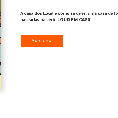
A casa dos Loud é como se quer: uma casa de lou
baseadas na série LOUD EM CASA!
Adicionar
Quantidade
de
Que
loucura
de
família!
(Loud
House
4)