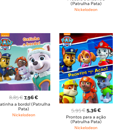
7,90 €.
7,11 €.
(Patrulha Pata)
original
atual
Nickelodeon
era:
é:
10,95 €.
9,85 €.
O
O
8,85
€
7,96
€
atinha a bordo! (Patrulha
preço
preço
Pata)
O
O
5,95
€
5,36
€
original
atual
Nickelodeon
Prontos para a ação
preço
preço
era:
é:
(Patrulha Pata)
original
atual
8,85 €.
7,96 €.
Nickelodeon
era:
é: