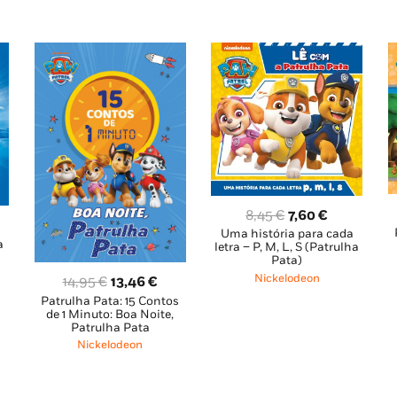
8,45 €.
7,60 €.
 €.
O
O
8,45
€
7,60
€
Uma história para cada
preço
preço
a
ço
letra – P, M, L, S (Patrulha
original
atual
Pata)
al
era:
é:
Nickelodeon
O
O
14,95
€
13,46
€
8,45 €.
7,60 €.
Patrulha Pata: 15 Contos
preço
preço
 €.
de 1 Minuto: Boa Noite,
original
atual
Patrulha Pata
era:
é:
Nickelodeon
14,95 €.
13,46 €.