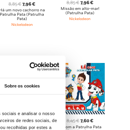
O
O
8,85
€
7,96
€
O
O
8,85
€
7,96
€
Missão em alto-mar!
preço
preço
Há um novo cachorro na
preço
preço
(Patrulha Pata)
Patrulha Pata (Patrulha
original
atual
original
atual
Pata)
Nickelodeon
era:
é:
era:
é:
Nickelodeon
8,85 €.
7,96 €.
8,85 €.
7,96 €.
Sobre os cookies
 sociais e analisar o nosso
O
O
rceiros de redes sociais, de
8,45
€
7,60
€
Lê com a Patrulha Pata
preço
preço
ou recolhidas por estes a