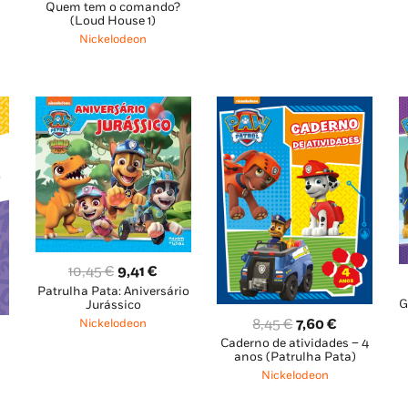
 €.
8,85 €.
7,97 €.
Quem tem o comando?
preço
preço
(Loud House 1)
original
atual
Nickelodeon
era:
é:
10,45 €.
9,40 €.
O
O
10,45
€
9,41
€
Patrulha Pata: Aniversário
preço
preço
G
Jurássico
original
atual
O
O
8,45
€
7,60
€
Nickelodeon
era:
é:
Caderno de atividades – 4
preço
preço
ço
10,45 €.
9,41 €.
anos (Patrulha Pata)
original
atual
Nickelodeon
al
era:
é: