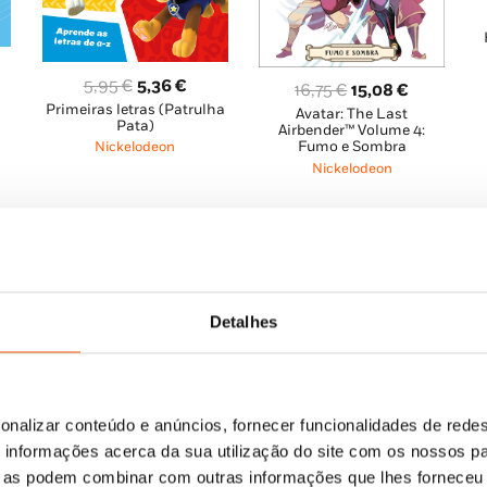
O
O
5,95
€
5,36
€
O
O
16,75
€
15,08
€
o
ço
Primeiras letras (Patrulha
preço
preço
Avatar: The Last
preço
preço
al
Pata)
Airbender™ Volume 4:
original
atual
original
atual
Fumo e Sombra
Nickelodeon
era:
é:
era:
é:
Nickelodeon
0 €.
5,95 €.
5,36 €.
16,75 €.
15,08 €.
Detalhes
onalizar conteúdo e anúncios, fornecer funcionalidades de redes
informações acerca da sua utilização do site com os nossos pa
O
O
8,85
€
7,96
€
ço
ue as podem combinar com outras informações que lhes forneceu 
O melhor cachorro
preço
preço
s