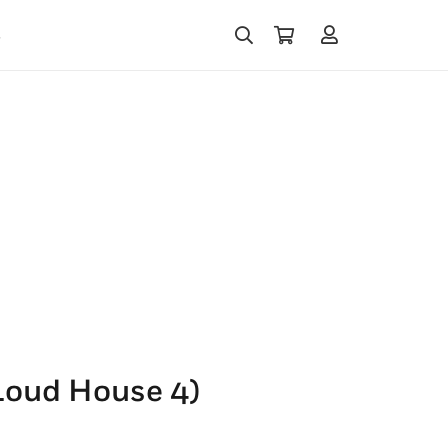
s
(Loud House 4)