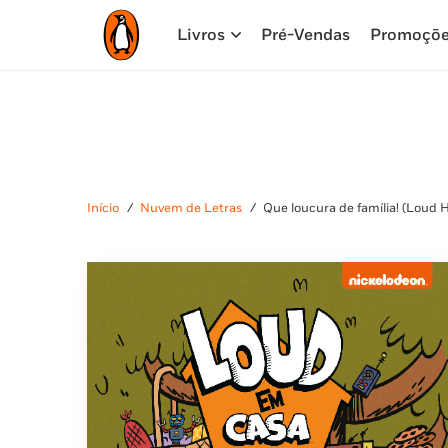
Livros
Pré-Vendas
Promoçõ
Início
/
Nuvem de Letras
/
Que loucura de família! (Loud 