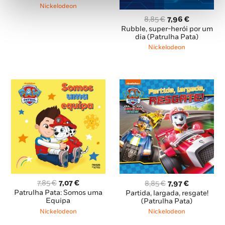
era:
é:
Nickelodeon
8,85 €.
7,96 €.
O
O
8,85
€
7,96
€
preço
preço
Rubble, super-herói por um
original
atual
dia (Patrulha Pata)
era:
é:
Nickelodeon
8,85 €.
7,96 €.
O
O
O
O
7,85
€
7,07
€
8,85
€
7,97
€
preço
preço
preço
preço
Patrulha Pata: Somos uma
Partida, largada, resgate!
original
atual
original
atual
Equipa
(Patrulha Pata)
era:
é:
era:
é:
Nickelodeon
Nickelodeon
7,85 €.
7,07 €.
8,85 €.
7,97 €.