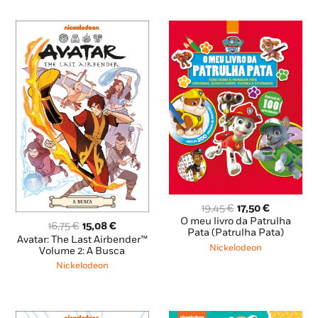
O
O
19,45
€
17,50
€
preço
preço
O meu livro da Patrulha
O
O
16,75
€
15,08
€
original
atual
Pata (Patrulha Pata)
preço
preço
Avatar: The Last Airbender™
era:
é:
Nickelodeon
original
atual
Volume 2: A Busca
19,45 €.
17,50 €.
era:
é:
Nickelodeon
16,75 €.
15,08 €.