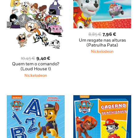
O
O
8,85
€
7,96
€
preço
preço
Um resgate nas alturas
original
atual
(Patrulha Pata)
era:
é:
Nickelodeon
8,85 €.
7,96 €.
O
O
10,45
€
9,40
€
preço
preço
Quem tem o comando?
original
atual
(Loud House 1)
era:
é:
Nickelodeon
10,45 €.
9,40 €.