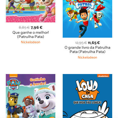
O
O
8,85
€
7,96
€
preço
preço
Que ganhe o melhor!
original
atual
(Patrulha Pata)
era:
é:
O
O
Nickelodeon
12,95
€
11,65
€
8,85 €.
7,96 €.
preço
preço
O grande livro da Patrulha
original
atual
Pata (Patrulha Pata)
era:
é:
Nickelodeon
12,95 €.
11,65 €.