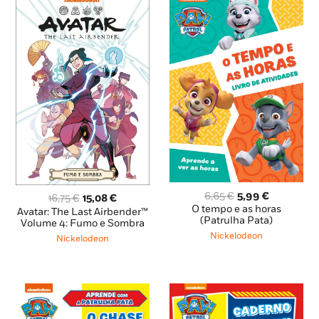
O
O
6,65
€
5,99
€
O
O
16,75
€
15,08
€
preço
preço
O tempo e as horas
preço
preço
Avatar: The Last Airbender™
original
atual
(Patrulha Pata)
original
atual
Volume 4: Fumo e Sombra
era:
é:
era:
é:
Nickelodeon
Nickelodeon
6,65 €.
5,99 €.
16,75 €.
15,08 €.