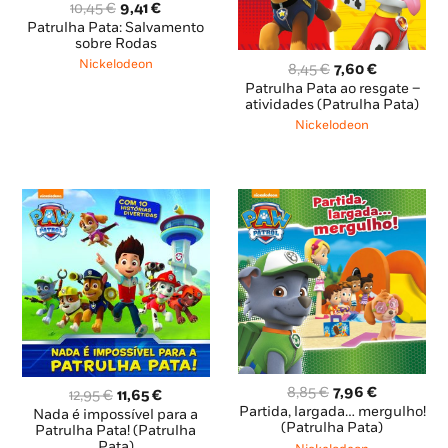
O
O
10,45
€
9,41
€
preço
preço
Patrulha Pata: Salvamento
original
atual
sobre Rodas
era:
é:
Nickelodeon
O
O
8,45
€
7,60
€
10,45 €.
9,41 €.
preço
preço
Patrulha Pata ao resgate –
original
atual
atividades (Patrulha Pata)
era:
é:
Nickelodeon
8,45 €.
7,60 €.
O
O
8,85
€
7,96
€
O
O
12,95
€
11,65
€
preço
preço
Partida, largada… mergulho!
preço
preço
Nada é impossível para a
original
atual
(Patrulha Pata)
original
atual
Patrulha Pata! (Patrulha
era:
é:
Pata)