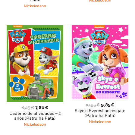
era:
é:
Nickelodeon
8,85 €.
7,96 €.
12,95 €.
11,65 €.
Nickelodeon
O
O
10,95
€
9,85
€
O
O
8,45
€
7,60
€
preço
preço
Skye e Everest ao resgate
preço
preço
Caderno de atividades – 2
original
atual
(Patrulha Pata)
original
atual
anos (Patrulha Pata)
era:
é:
Nickelodeon
era:
é:
Nickelodeon
10,95 €.
9,85 €.
8,45 €.
7,60 €.