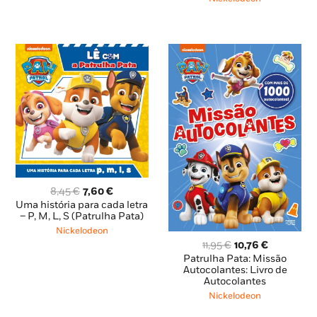
5,95 €.
5,36 €.
O
O
8,45
€
7,60
€
preço
preço
Uma história para cada letra
original
atual
– P, M, L, S (Patrulha Pata)
era:
é:
Nickelodeon
8,45 €.
7,60 €.
O
O
11,95
€
10,76
€
preço
preço
Patrulha Pata: Missão
original
atual
Autocolantes: Livro de
Autocolantes
era:
é:
11,95 €.
10,76 €.
Nickelodeon