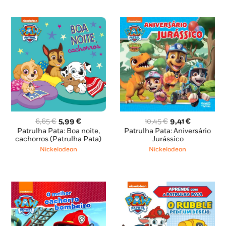
O
O
O
O
6,65
€
5,99
€
10,45
€
9,41
€
preço
preço
preço
preço
Patrulha Pata: Boa noite,
Patrulha Pata: Aniversário
original
atual
original
atual
cachorros (Patrulha Pata)
Jurássico
era:
é:
era:
é:
Nickelodeon
Nickelodeon
6,65 €.
5,99 €.
10,45 €.
9,41 €.