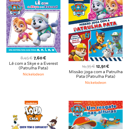
O
O
8,45
€
7,60
€
preço
preço
Lê com a Skye e a Everest
O
O
14,35
€
12,91
€
original
atual
(Patrulha Pata)
preço
preço
Missão: joga com a Patrulha
era:
é:
Nickelodeon
original
atual
Pata (Patrulha Pata)
8,45 €.
7,60 €.
era:
é:
Nickelodeon
14,35 €.
12,91 €.