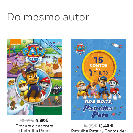
Do mesmo autor
O
O
10,95
€
9,85
€
O
O
preço
preço
14,95
€
13,46
€
Procura e encontra
preço
preço
original
atual
(Patrulha Pata)
Patrulha Pata: 15 Contos de 1