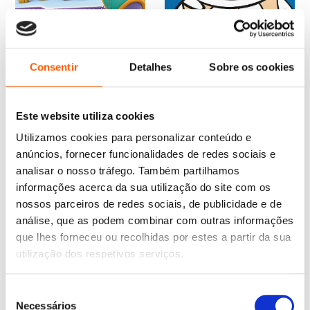
O
O
8,85
€
7,96
€
preço
preço
Gatinha a bordo! (Patrulha
original
atual
Pata)
Consentir
Detalhes
Sobre os cookies
era:
é:
Nickelodeon
O
O
10,45
€
9,40
€
8,85 €.
7,96 €.
preço
preço
Que vida tão louca! (Loud
original
atual
House 3)
Este website utiliza cookies
era:
é:
Nickelodeon
10,45 €.
9,40 €.
Utilizamos cookies para personalizar conteúdo e
anúncios, fornecer funcionalidades de redes sociais e
analisar o nosso tráfego. Também partilhamos
informações acerca da sua utilização do site com os
nossos parceiros de redes sociais, de publicidade e de
análise, que as podem combinar com outras informações
que lhes forneceu ou recolhidas por estes a partir da sua
utilização dos respetivos serviços.
Seleção
Necessários
de