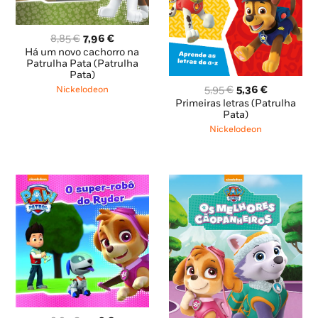
O
O
8,85
€
7,96
€
preço
preço
Há um novo cachorro na
original
atual
Patrulha Pata (Patrulha
Pata)
era:
é:
O
O
8,85 €.
7,96 €.
5,95
€
5,36
€
Nickelodeon
preço
preço
Primeiras letras (Patrulha
original
atual
Pata)
era:
é:
Nickelodeon
5,95 €.
5,36 €.