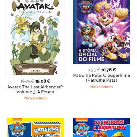
O
O
11,95
€
10,76
€
preço
preço
Patrulha Pata: O Superfilme
original
atual
(Patrulha Pata)
O
O
16,75
€
15,08
€
era:
é:
preço
preço
Avatar: The Last Airbender™
Nickelodeon
11,95 €.
10,76 €.
original
atual
Volume 3: A Fenda
era:
é:
Nickelodeon
16,75 €.
15,08 €.