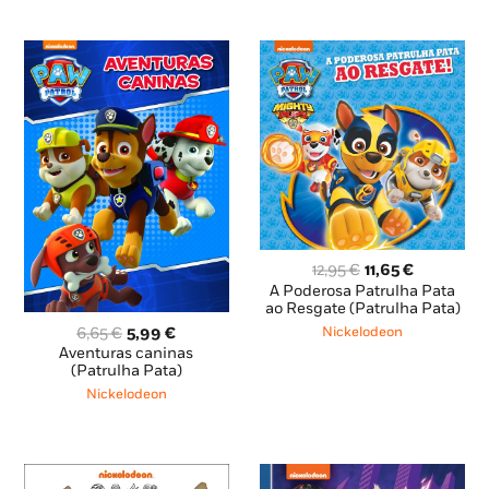
O
O
12,95
€
11,65
€
preço
preço
A Poderosa Patrulha Pata
original
atual
ao Resgate (Patrulha Pata)
era:
é:
O
O
Nickelodeon
6,65
€
5,99
€
12,95 €.
11,65 €.
preço
preço
Aventuras caninas
original
atual
(Patrulha Pata)
era:
é:
Nickelodeon
6,65 €.
5,99 €.