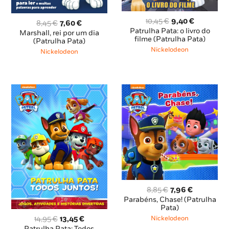
O
O
10,45
€
9,40
€
O
O
8,45
€
7,60
€
preço
preço
Patrulha Pata: o livro do
preço
preço
Marshall, rei por um dia
original
atual
filme (Patrulha Pata)
original
atual
(Patrulha Pata)
era:
é:
era:
é:
Nickelodeon
Nickelodeon
10,45 €.
9,40 €.
8,45 €.
7,60 €.
O
O
8,85
€
7,96
€
preço
preço
Parabéns, Chase! (Patrulha
original
atual
Pata)
era:
é:
O
O
14,95
€
13,45
€
Nickelodeon
8,85 €.
7,96 €.
preço
preço
Patrulha Pata: Todos