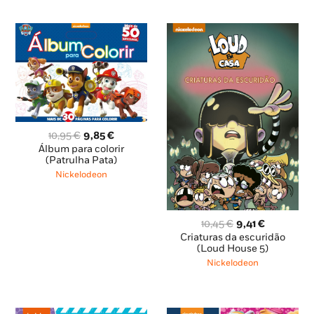
O
O
10,95
€
9,85
€
preço
preço
Álbum para colorir
original
atual
(Patrulha Pata)
era:
é:
Nickelodeon
10,95 €.
9,85 €.
O
O
10,45
€
9,41
€
preço
preço
Criaturas da escuridão
original
atual
(Loud House 5)
era:
é:
Nickelodeon
10,45 €.
9,41 €.