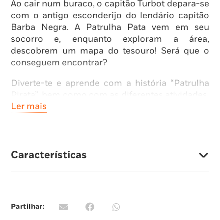
Ao cair num buraco, o capitão Turbot depara-se
com o antigo esconderijo do lendário capitão
Barba Negra. A Patrulha Pata vem em seu
socorro e, enquanto exploram a área,
descobrem um mapa do tesouro! Será que o
conseguem encontrar?
Diverte-te e aprende com a história “Patrulha
Pirata”, bem como com as diferentes atividades,
Ler mais
no fim do livro, para tu fazeres. Vais adorar e
sentir-te um pirata!
Características
Partilhar: