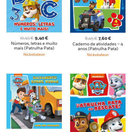
O
O
O
O
10,45
€
9,40
€
8,45
€
7,60
€
preço
preço
preço
preço
Números, letras e muito
Caderno de atividades – 4
original
atual
mais (Patrulha Pata)
original
atual
anos (Patrulha Pata)
era:
é:
era:
é:
Nickelodeon
Nickelodeon
10,45 €.
9,40 €.
8,45 €.
7,60 €.