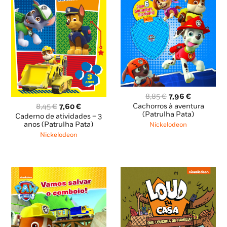
O
O
8,85
€
7,96
€
preço
preço
O
O
Cachorros à aventura
8,45
€
7,60
€
original
atual
(Patrulha Pata)
preço
preço
Caderno de atividades – 3
era:
é:
original
atual
anos (Patrulha Pata)
Nickelodeon
8,85 €.
7,96 €.
era:
é:
Nickelodeon
8,45 €.
7,60 €.