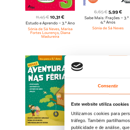
O
O
6,65
€
5,99
€
O
O
11,45
€
10,31
€
Sabe Mais: Frações – 3.º 
preço
pre
4.º Anos
Estudo e Aprendo – 3.º Ano
preço
preço
original
atu
Sónia de Sá Neves
Sónia de Sá Neves
,
Marisa
original
atual
era:
é:
Fortes Lourenço
,
Diana
Madureira
era:
é:
6,65 €.
5,9
11,45 €.
10,31 €.
Consentir
Este website utiliza cookies
Utilizamos cookies para pers
tráfego. Também partilhamos 
publicidade e de análise, q