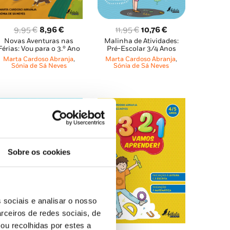
O
O
O
O
9,95
€
8,96
€
11,95
€
10,76
€
Novas Aventuras nas
Malinha de Atividades:
preço
preço
preço
preço
Férias: Vou para o 3.º Ano
Pré-Escolar 3/4 Anos
original
atual
original
atual
Marta Cardoso Abranja
,
Marta Cardoso Abranja
,
era:
é:
era:
é:
Sónia de Sá Neves
Sónia de Sá Neves
9,95 €.
8,96 €.
11,95 €.
10,76 €.
Sobre os cookies
 sociais e analisar o nosso
rceiros de redes sociais, de
ou recolhidas por estes a