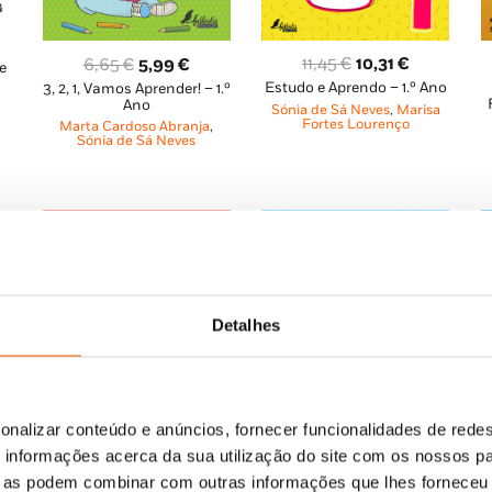
O
O
O
O
11,45
€
10,31
€
6,65
€
5,99
€
e
ço
Estudo e Aprendo – 1.º Ano
preço
preço
3, 2, 1, Vamos Aprender! – 1.º
preço
preço
al
Ano
Sónia de Sá Neves
,
Marisa
original
atual
original
atual
Fortes Lourenço
Marta Cardoso Abranja
,
era:
é:
era:
é:
Sónia de Sá Neves
9 €.
11,45 €.
10,31 €.
6,65 €.
5,99 €.
Detalhes
onalizar conteúdo e anúncios, fornecer funcionalidades de redes
informações acerca da sua utilização do site com os nossos pa
ue as podem combinar com outras informações que lhes forneceu 