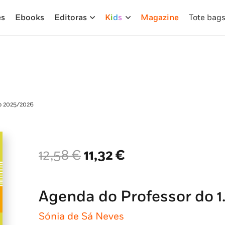
es
Ebooks
Editoras
K
i
d
s
Magazine
Tote bag
lo 2025/2026
O
O
12,58
€
11,32
€
preço
preço
original
atual
era:
é:
Agenda do Professor do 1
12,58 €.
11,32 €.
Sónia de Sá Neves