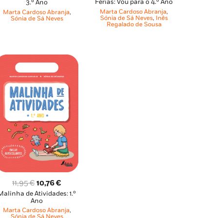
Férias: Vou para o 4.º Ano
3.º Ano
original
atual
original
atual
Marta Cardoso Abranja
,
Marta Cardoso Abranja
,
era:
é:
Sónia de Sá Neves
,
Inês
era:
é:
Sónia de Sá Neves
Regalado de Sousa
9,95 €.
6,96 €.
6,65 €.
5,99 €.
O
O
11,95
€
10,76
€
Malinha de Atividades: 1.º
preço
preço
Ano
original
atual
Marta Cardoso Abranja
,
era:
é:
Sónia de Sá Neves