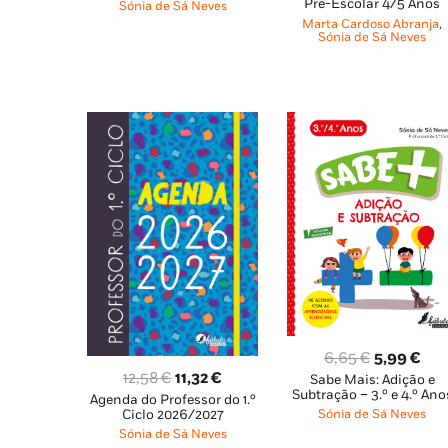
Pré-Escolar 4/5 Anos
Sónia de Sá Neves
original
atu
era:
é:
Marta Cardoso Abranja
,
era:
é:
Sónia de Sá Neves
6,65 €.
5,99 €.
11,95 €.
10,
O
O
6,65
€
5,99
€
O
O
12,58
€
11,32
€
Sabe Mais: Adição e
preço
pre
Subtração – 3.º e 4.º Ano
Agenda do Professor do 1.º
preço
preço
original
atu
Ciclo 2026/2027
Sónia de Sá Neves
original
atual
era:
é:
Sónia de Sá Neves