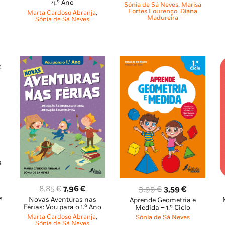
4.º Ano
Sónia de Sá Neves
,
Marisa
al
original
atual
original
atual
Fortes Lourenço
,
Diana
Marta Cardoso Abranja
,
Madureira
era:
é:
era:
é:
Sónia de Sá Neves
76 €.
11,45 €.
10,31 €.
6,65 €.
5,99 €.
O
O
O
O
8,85
€
7,96
€
3,99
€
3,59
€
ço
s
Novas Aventuras nas
preço
preço
Aprende Geometria e
preço
preço
al
Férias: Vou para o 1.º Ano
Medida – 1.º Ciclo
original
atual
original
atual
Marta Cardoso Abranja
,
Sónia de Sá Neves
era:
é:
Sónia de Sá Neves