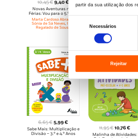
O
O
O
O
10,45
€
9,40
€
11,95
€
10,76
€
partir da sua utilização dos 
Novas Aventuras nas
Malinha de Atividades:
preço
preço
preço
pre
Férias: Vou para o 5.º Ano
Pré-Escolar 5/6 Anos
original
atual
original
atu
Seleção
Marta Cardoso Abranja
,
Marta Cardoso Abranja
,
era:
é:
era:
é:
Sónia de Sá Neves
,
Inês
Sónia de Sá Neves
Necessários
de
Regalado de Sousa
10,45 €.
9,40 €.
11,95 €.
10,
consentimento
Rejeitar
O
O
6,65
€
5,99
€
O
O
11,95
€
10,76
€
Sabe Mais: Multiplicação e
preço
preço
Divisão – 3.º e 4.º Anos
Malinha de Atividades:
preço
pre
original
atual