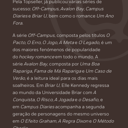
Pela Topseller, já publicou várias séries de
sucesso:
Off-Campus
,
Avalon Bay
,
Campus
Diaries
e
Briar U
, bem como o romance
Um Ano
Fora
.
A série
Off-Campus
, composta pelos títulos
O
Pacto
,
O Erro
,
O Jogo
,
A Meta
e
O Legado
, é um
dos maiores fenómenos de popularidade
do
hockey romance
em todo o mundo. A
série
Avalon Bay
, composta por
Uma Boa
Rapariga
,
Fama de Má Rapariga
e
Um Caso de
Verão
, é a leitura ideal para os dias mais
soalheiros. Em
Briar U
, Elle Kennedy regressa
ao mundo da Universidade Briar com
A
Conquista
,
O Risco
,
A Jogada
e
o Desafio
, e
em
Campus Diaries
acompanha a segunda
geração de personagens do mesmo universo
em
O Efeito Graham
,
A Regra Dixon
e
O Método