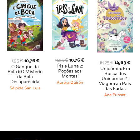
O
O
11,95
€
10,76
€
O
O
11,95
€
10,76
€
O
O
16,25
€
14,63
€
preço
preço
preço
preço
Íris e Luna 2:
O Gangue da
preço
pre
Unicórnia: Em
original
atual
Poções aos
original
atual
Bola 1: O Mistério
original
atua
Busca dos
Montes!
era:
é:
da Bola
era:
é:
Unicórnios 2:
era:
é:
Desaparecida
11,95 €.
10,76 €.
11,95 €.
10,76 €.
Aurora Quirón
Viagem ao País
16,25 €.
14,6
das Fadas
Sélpide San Luis
Ana Punset