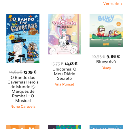
Ver tudo
O
O
10,95
€
9,86
€
preço
pre
Bluey: Avô
O
O
15,75
€
14,18
€
original
atua
Bluey
preço
preço
Unicórnia: O
era:
é:
O
O
14,65
€
13,19
€
original
atual
Meu Diário
10,95 €.
9,86
preço
preço
O Bando das
Secreto
era:
é:
original
atual
Cavernas Heróis
15,75 €.
14,18 €.
Ana Punset
do Mundo 15:
era:
é:
Marquês de
14,65 €.
13,19 €.
Pombal – O
Musical
Nuno Caravela