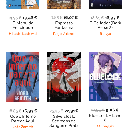
O
O
O
O
O
O
17,85
€
16,07
€
14,95
€
13,46
€
18,85
€
16,97
€
preço
preço
preço
preço
preço
pre
Espresso
O Menu da
O Ceifador (Dark
original
atual
original
atual
original
atu
Fantasma
Felicidade
Verse 2)
era:
é:
era:
é:
era:
é:
Tiago Valente
Hisashi Kashiwai
RuNyx
17,85 €.
16,07 €.
14,95 €.
13,46 €.
18,85 €.
16,9
O
O
10,95
€
9,86
€
O
O
O
O
18,85
€
16,97
€
25,45
€
22,91
€
preço
pre
preço
preço
preço
preço
Blue Lock – Livro
Que o Inferno
Silvercloak:
original
atua
8
original
atual
original
atual
Pareça Aqui
Segredos de
era:
é:
Sangue e Prata
era:
é:
era:
é:
Muneyuki
João Zamith