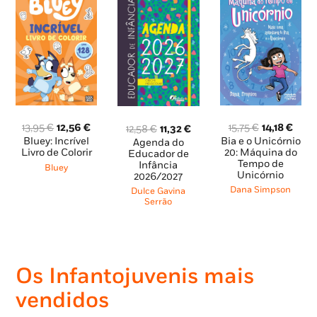
O
O
O
O
O
O
15,75
€
14,18
€
13,95
€
12,56
€
12,58
€
11,32
€
preço
preç
preço
preço
preço
preço
Bia e o Unicórnio
Bluey: Incrível
Agenda do
original
atua
original
atual
20: Máquina do
Livro de Colorir
original
atual
Educador de
Tempo de
era:
é:
era:
é:
Infância
era:
é:
Bluey
Unicórnio
2026/2027
15,75 €.
14,18
13,95 €.
12,56 €.
12,58 €.
11,32 €.
Dana Simpson
Dulce Gavina
Serrão
Os Infantojuvenis mais
vendidos