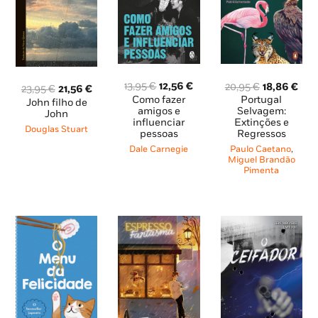
O
O
O
O
13,95
€
12,56
€
20,95
€
18,86
€
O
O
23,95
€
21,56
€
preço
preço
preço
pre
Como fazer
Portugal
preço
preço
John filho de
original
atual
original
atu
amigos e
Selvagem:
original
atual
John
influenciar
Extinções e
era:
é:
era:
é:
era:
é:
Douglas Stuart
pessoas
Regressos
13,95 €.
12,56 €.
20,95 €.
18,8
23,95 €.
21,56 €.
Dale Carnegie
Paulo Caetano
,
Miguel Brandão
Pimenta