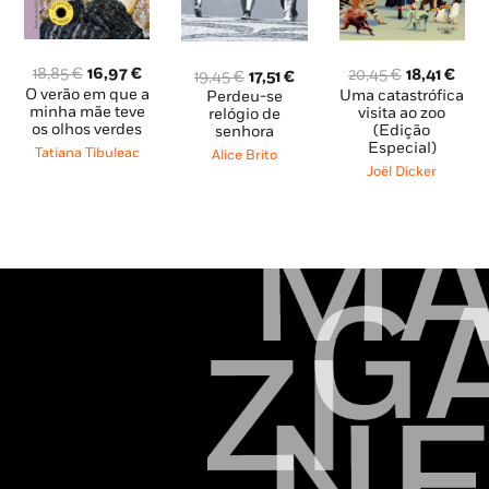
O
O
O
O
18,85
€
16,97
€
O
O
20,45
€
18,41
€
19,45
€
17,51
€
preço
preço
preço
pre
preço
preço
O verão em que a
Uma catastrófica
Perdeu-se
original
atual
minha mãe teve
original
atua
visita ao zoo
original
atual
relógio de
os olhos verdes
(Edição
era:
é:
senhora
era:
é:
era:
é:
Especial)
18,85 €.
16,97 €.
20,45 €.
18,4
19,45 €.
17,51 €.
Tatiana Tibuleac
Alice Brito
Joël Dicker