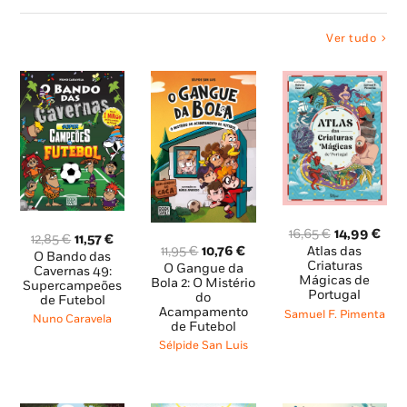
Ver tudo
O
O
16,65
€
14,99
€
O
O
12,85
€
11,57
€
preço
pre
O
O
11,95
€
10,76
€
Atlas das
preço
preço
O Bando das
original
atu
preço
preço
Criaturas
O Gangue da
original
atual
Cavernas 49:
Mágicas de
era:
é:
original
atual
Bola 2: O Mistério
Supercampeões
era:
é:
Portugal
do
16,65 €.
14,9
era:
é:
de Futebol
12,85 €.
11,57 €.
Acampamento
11,95 €.
10,76 €.
Samuel F. Pimenta
Nuno Caravela
de Futebol
Sélpide San Luis