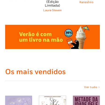
(Edição
10,95 €.
9,86
Kaneshiro
18,85 €.
16,97 €.
25,45 €.
22,91 €.
Limitada)
Laura Steven
Os mais vendidos
Ver tudo