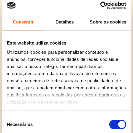
O
O
21,95
€
15,36
€
O
O
25,95
€
18,16
€
O
O
18,85
€
13,20
€
preço
pre
preço
preço
Isto Acaba Aqui:
21 Lições para o
preço
preço
Consentir
Detalhes
Sobre os cookies
Naufrágio
original
atua
Edição de
original
atual
Século XXI
original
atual
João Tordo
Colecionador
era:
é:
era:
é:
era:
é:
Yuval Noah Harari
21,95 €.
15,3
25,95 €.
18,16 €.
Colleen Hoover
18,85 €.
13,20 €.
Este website utiliza cookies
Utilizamos cookies para personalizar conteúdo e
30%
30%
30%
anúncios, fornecer funcionalidades de redes sociais e
analisar o nosso tráfego. Também partilhamos
informações acerca da sua utilização do site com os
nossos parceiros de redes sociais, de publicidade e de
análise, que as podem combinar com outras informações
que lhes forneceu ou recolhidas por estes a partir da sua
utilização dos respetivos serviços.
O
O
O
O
O
O
17,85
€
12,50
€
19,85
€
13,90
€
19,45
€
13,61
€
Seleção
preço
preço
preço
preço
preço
pre
O Jogo (Off-
Tarde Demais
A Guardiã dos
Necessários
de
original
atual
Campus 3)
original
atual
original
atua
Livros
Colleen Hoover
era:
é:
Escondidos
era:
é:
era:
é:
consentimento