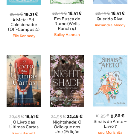
O
O
O
O
20,45
€
18,41
€
20,45
€
18,41
€
O
O
21,45
€
19,31
€
preço
preço
preço
pre
Em Busca de
Querido Rival
preço
preço
A Meta: Ed.
original
atual
original
atua
Rumo (Wells
original
atual
Colecionador
Alexandra Moody
Ranch 4)
era:
é:
era:
é:
(Off-Campus 4)
era:
é:
20,45 €.
18,41 €.
20,45 €.
18,4
Bailey Hannah
21,45 €.
19,31 €.
Elle Kennedy
O
O
10,95
€
9,86
€
O
O
O
O
20,45
€
18,41
€
24,95
€
22,46
€
preço
pre
preço
preço
preço
preço
Sinais de Afeto –
O Livro das
Nightshade: O
original
atua
Livro 7
original
atual
original
atual
Últimas Cartas
Ódio que nos
era:
é:
Une (Edição
era:
é:
era:
é:
suu Morishita
Kerry Barrett